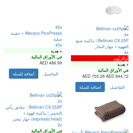
45x
Wacaco PicoPresso + حقيبة
صلبة
Bellman CX-2 | ماكينة صنع
45x
ر
+ هدية
في الأوراق المالية
486.99 AED
التفاصيل
اضافة للسلة
75
فة للسلة
2x
Bellman CX-25XP - ملحق رأس
التخمير | ماكينة قهوة +
(espresso head) جهاز تبخير
2x
في الأوراق المالية