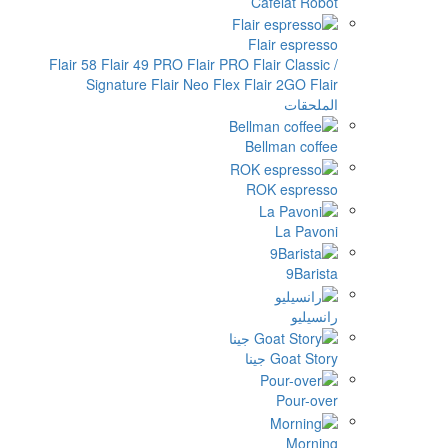
Cafelat Rob
Flair espres
Flair 58
Flair 49 PRO
Flair PRO
Flair Classi
Signature
Flair Neo Flex
Flair 2GO
Fl
ملحقات
Bellman coff
ROK espres
La Pavo
9Baris
سيليو
Goat St جينا
Pour-ov
Morni