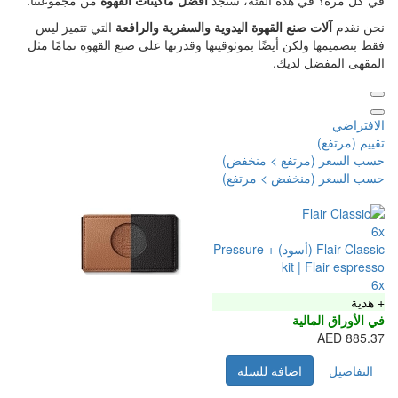
ه الفئة، ستجد
أفضل ماكينات القهوة
من مجموعتنا.
 القهوة
اليدوية
والسفرية والرافعة
التي تتميز ليس
يضًا بموثوقيتها وقدرتها على صنع القهوة تمامًا مثل
ك.
ع > منخفض)
ض > مرتفع)
Flair Classic (أسود) + Pressure
k
فة للسلة