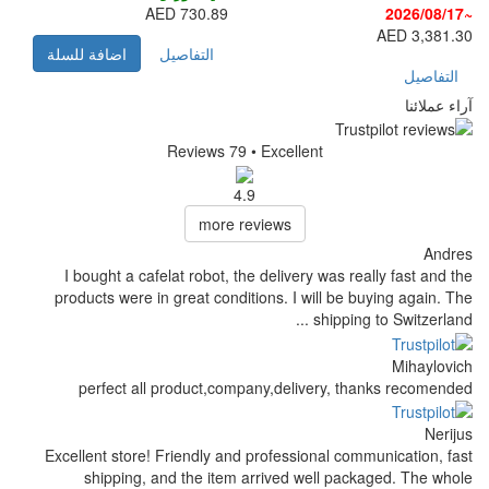
730.89 AED
التفاصيل
اضافة للسلة
Reviews 79
• Excellent
4.9
more reviews
I bought a cafelat robot, the delivery was r
products were in great conditions. I will be
shippin
perfect all product,company,delivery, 
Excellent store! Friendly and professional co
shipping, and the item arrived well pa