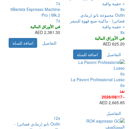
7x
9Barista Espresso Machine
نو (رمادي
Pro | Mk.2
نع قهوة للسفر
7x
في الأوراق المالية
2,381.30 AED
التفاصيل
اضافة للسلة
فة للسلة
La Pavoni P
12x
Outin نانو (رمادي فضائي) -