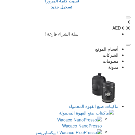
نسيت كلمة المرور؟
تسجيل جديد
سلة الشراء فارغة !
ع
 القهوة المحمولة
Wacaco NanoPres