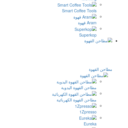
Smart Coffee Too
 قهوة
Superk
وة
احن القهوة اليدوية
احن القهوة الكهربائية
1Zpres
Eure