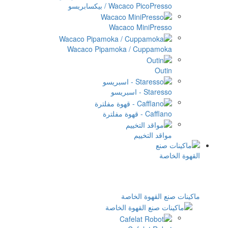
Wacaco PicoPre / بيكسابريسو
Wacaco MiniPres
Wacaco Pipamoka / Cuppamo
Out
Star - اسبريسو
Caf - قهوة مفلترة
قد التخييم
 القهوة الخاصة