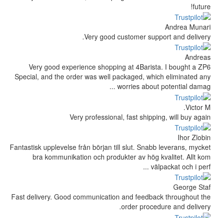
Very good customer supp
Very good experience shopping at 4Barist
Special, and the order was well packaged, whi
worries about 
Very professional, fast shippi
Fantastisk upplevelse från början till slut. Snab
bra kommunikation och produkter av hög k
väl
Fast delivery. Good communication and feedbac
order proced