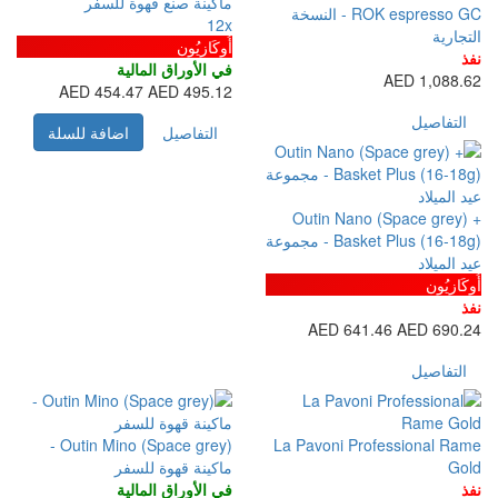
ماكينة صنع قهوة للسفر
ROK espresso GC - النسخة
12x
أُوكَازيُون
في الأوراق المالية
454.47 AED
495.12 AED
التفاصيل
اضافة للسلة
Outin Nan
Basket Plus (16-18g) - مجموعة
64
Outin Mino (Space grey) -
La Pavoni P
ماكينة قهوة للسفر
في الأوراق المالية