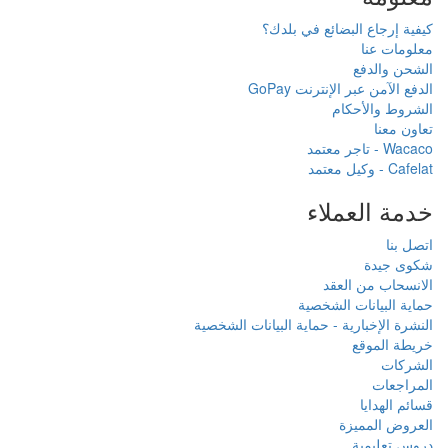
ع في بلدك؟
ت GoPay
ء
خصية
حماية البيانات الشخصية