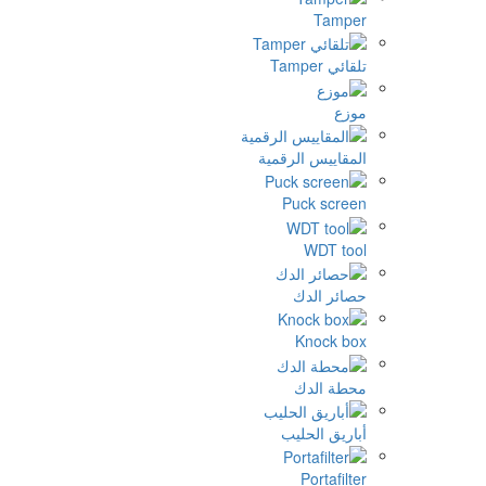
Tamp
ئي Tamper
زع
مقاييس الرقمية
Puck scre
WDT to
ائر الدك
Knock b
طة الدك
اريق الحليب
Portafil