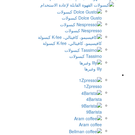
Dolce Gu كبسولات
Nespre كبسولات
سيمو، كافيتالي، K-fee كبسولة
Tas كبسولات
رها
1Zpres
4Baris
9Baris
Aram coff