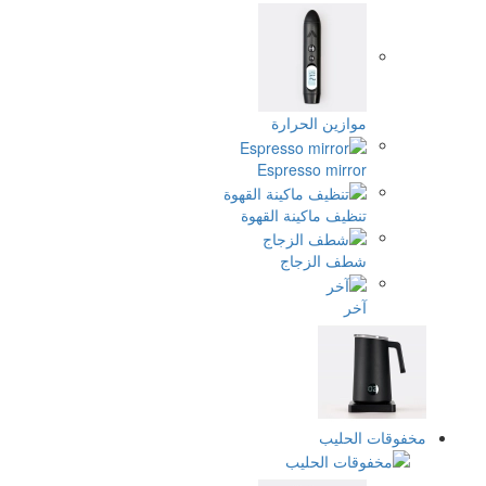
ازين الحرارة
Espresso mirr
ظيف ماكينة القهوة
ف الزجاج
ر
حليب