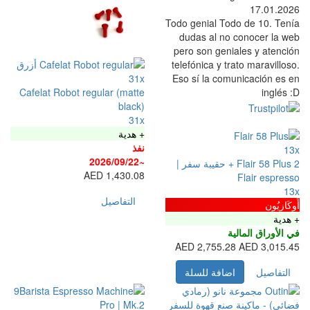
Todo genial T
dudas al n
pero son ge
telefónica y 
31x
Eso sí la c
Cafelat Robot regular (matte
black)
31x
+ هدية
نفذ
~2026/09/22
Flair 58  + حقيبة سفر |
1,430.08 AED
التفاصيل
2,755
فة للسلة