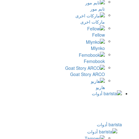
م مور
ركات اخرى
Fell
Mlyn
Femobo
Goat Story AR
يو