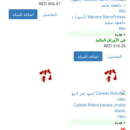
966.67 AED
التفاصيل
اضافة للسلة
Wacaco NanoPresso (أسود) +
فة للسلة
Cafelat Rob