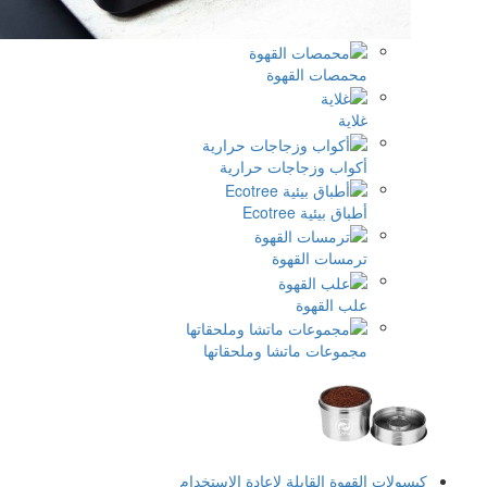
مصات القهوة
ية
واب وزجاجات حرارية
ق بيئية Ecotree
مسات القهوة
ب القهوة
موعات ماتشا وملحقاتها
وة القابلة لإعادة الاستخدام