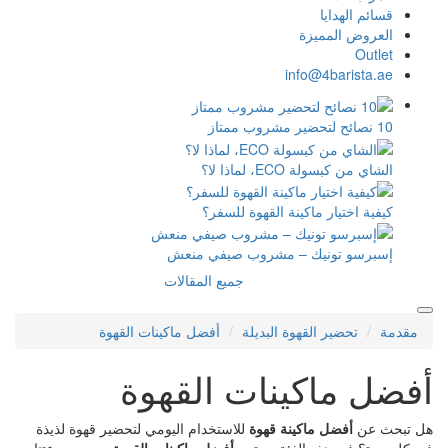
ا
ميزة
info@4
، لماذا لا؟
 ماكينة القهوة للسفر؟
نيك – مشروب صيفي منعش
جميع المقالات
القهوة البديلة
أفضل ماكينات القهوة
كينات القهوة
ماكينة قهوة
للاستخدام اليومي لتحضير قهوة لذيذة