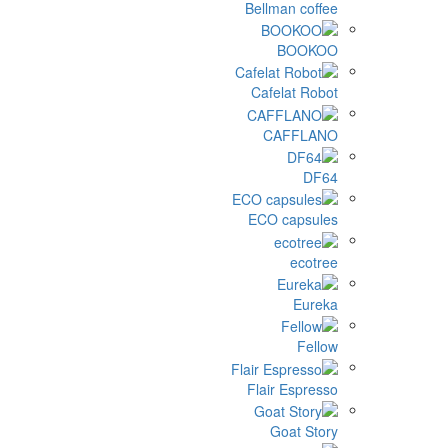
Bellman coff
BOOK
Cafelat Rob
CAFFLA
DF
ECO capsul
ecotr
Eure
Fell
Flair Espres
Goat Sto