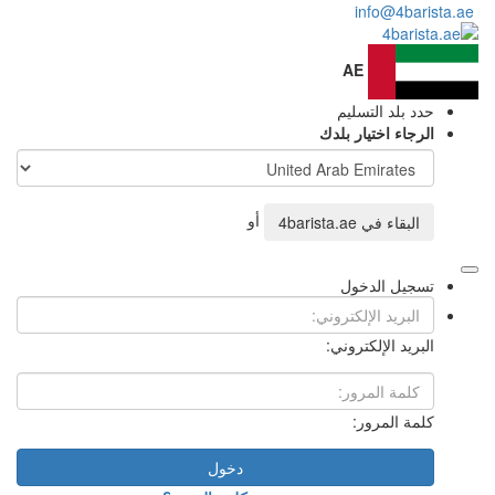
A
ليم
ر بلدك
أو
4barista.ae
ول
روني:
:
دخول