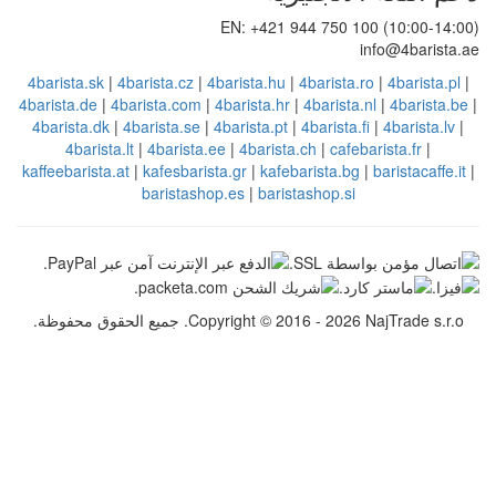
EN: +421 944 750 1
4barista.sk
|
4barista.cz
|
4barista.hu
|
4barista.
4barista.de
|
4barista.com
|
4barista.hr
|
4barista
4barista.dk
|
4barista.se
|
4barista.pt
|
4barista.
4barista.lt
|
4barista.ee
|
4barista.ch
|
cafe
kaffeebarista.at
|
kafesbarista.gr
|
kafebarista.bg
baristashop.es
|
baristashop.si
Copyright © 2016. جميع الحقوق محفوظة.