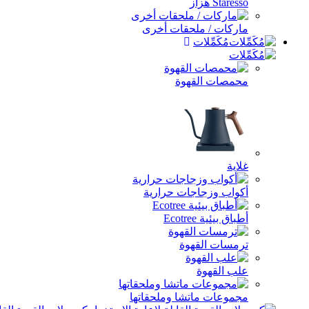
Staresso هزاز
ماركات / ملحقات أخرى
مُكَمِّلات
محمصات القهوة
غلاية
أكواب وزجاجات حرارية
أطباق بيئية Ecotree
ترمسات القهوة
علب القهوة
مجموعات ماتشا وملحقاتها