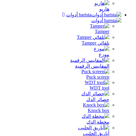
هاريو
barista أدوات
Tamper
تلقائي Tamper
موزع
المقاييس الرقمية
Puck screen
WDT tool
حصائر الدك
Knock box
محطة الدك
أباريق الحليب