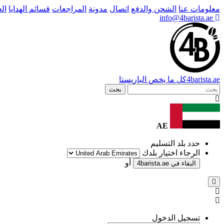
معلومات عنا
الشحن والدفع
اتصال
مدونة
المراجعات
قسائم الهدايا
ال
info@4barista.ae
.ae
barista
4
كل ما يخص الباريستا
بحث
AE
حدد بلد التسليم
الرجاء اختيار بلدك
أو
البقاء في
4barista.ae
تسجيل الدخول