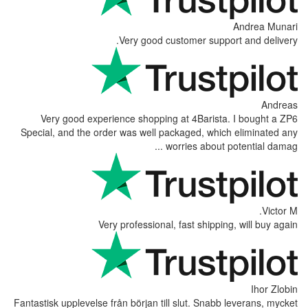
Very good 
Very good experience shoppi
Special, and the order was well 
Very professiona
Fantastisk upplevelse från början t