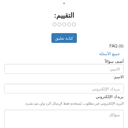
+
قييم:
بة تعليق
فقط لإرسال الرد ولن يتم نشره.