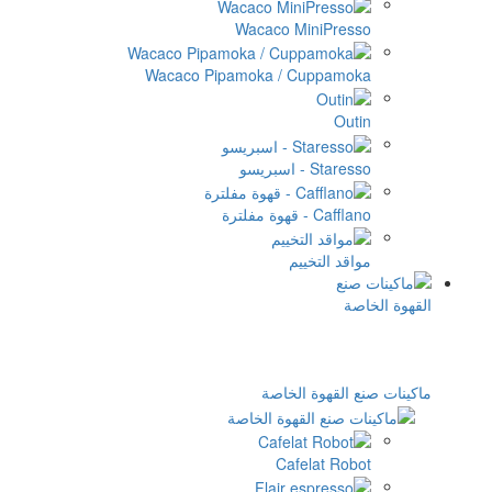
Wac
Wacaco Pipamok