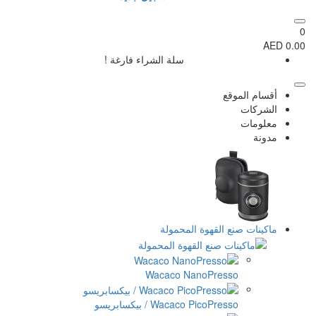
الشراء فارغة !
لة
Waca
ابريسو