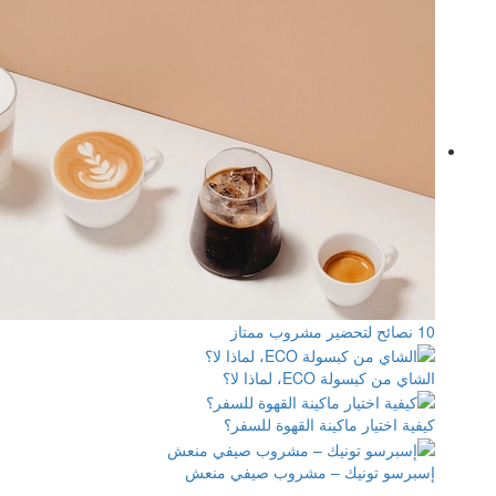
للسفر؟
صيفي منعش