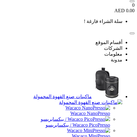
اء فارغة !
موقع
ماكينات صنع القهوة المحمولة
Wacaco NanoPres
Wacaco PicoPre / بيكسابريسو
Wacaco MiniPres