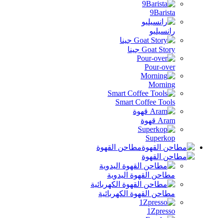
9Baris
نسيليو
Goat St جينا
Pour-ov
Morni
Smart Coffee Too
A قهوة
Superk
مطاحن القهوة
احن القهوة اليدوية
احن القهوة الكهربائية
1Zpres