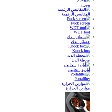
زع
مقاييس الرقمية
Puck scre
WDT to
ائر الدك
Knock b
طة الدك
اريق الحليب
Portafil
ازين الحرارة