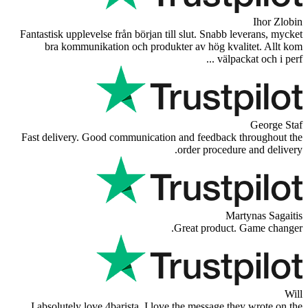
Fantastisk upplevelse från början till slut. Snabb l
bra kommunikation och produkter av hög kval
välpac
Fast delivery. Good communication and feedback 
order procedur
Mar
Great product.
I absolutely love 4barista. I love the message th