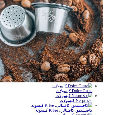
Dolce Gu كبسولات
Nespr كبسولات
يسيمو، كافيتالي، K-fee كبسولة