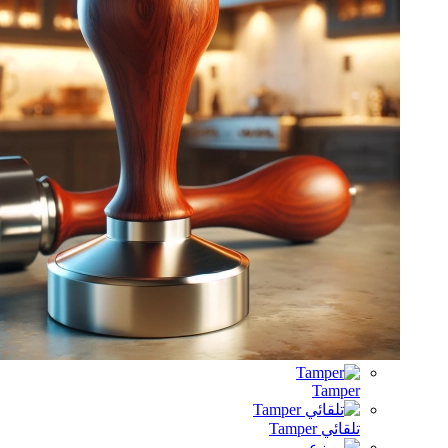
Tamp
ئي Tamper