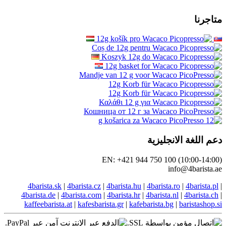
نجليزية
EN: +421 944 750 100
in
4barista.sk
|
4barista.cz
|
4barista.hu
|
4barista.
4barista.de
|
4barista.com
|
4barista.hr
|
4barista.
kaffeebarista.at
|
kafesbarista.gr
|
kafebarista.bg