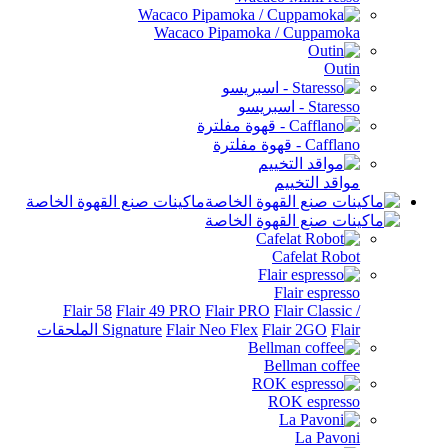
Wacaco Pipamoka / Cuppamo
Out
Sta - اسبريسو
Caf - قهوة مفلترة
اقد التخييم
ماكينات صنع القهوة الخاصة
Cafelat Rob
Flair espres
Flair 58
Flair 49 PRO
Flair PRO
Flair Classi
الملحقات
Flair 2GO
Flair Neo Flex
Signature
Bellman coff
ROK espres
La Pavo