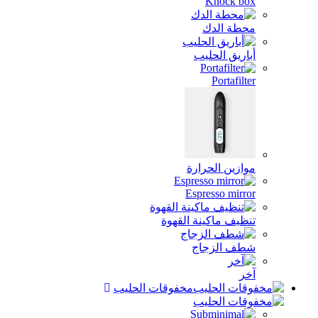
Knock box
محطة الدك
أباريق الحليب
Portafilter
موازين الحرارة
Espresso mirror
تنظيف ماكينة القهوة
شطف الزجاج
آخر
مخفوقات الحليب