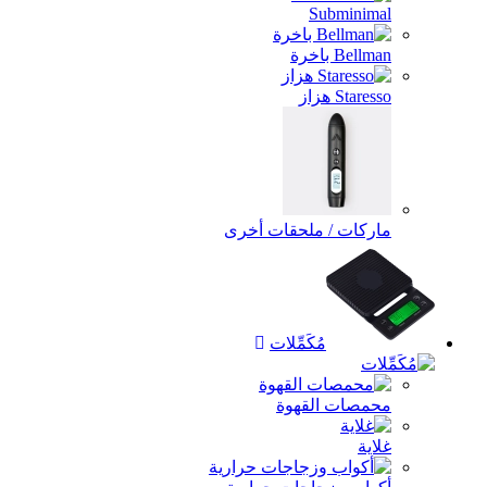
Subminimal
Bellman باخرة
Staresso هزاز
ماركات / ملحقات أخرى
مُكَمِّلات
محمصات القهوة
غلاية