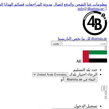
معلومات عنا
الشحن والدفع
اتصال
مدونة
المراجعات
قسائم الهدايا
ال
info@4barista.ae
.ae
barista
4
كل ما يخص الباريستا
بحث
AE
حدد بلد التسليم
الرجاء اختيار بلدك
أو
البقاء في
4barista.ae
تسجيل الدخول