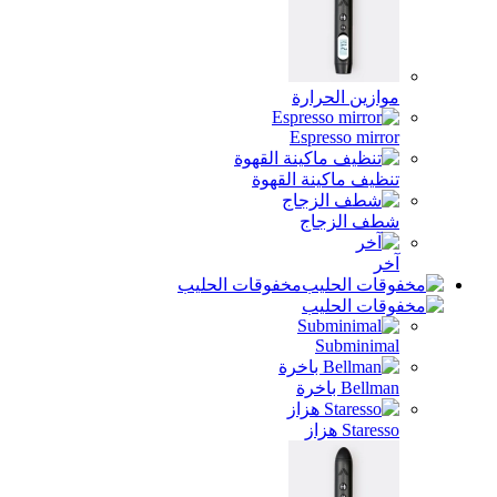
موازين الحرارة
Espresso mirror
تنظيف ماكينة القهوة
شطف الزجاج
آخر
مخفوقات الحليب
Subminimal
Bellman باخرة
Staresso هزاز