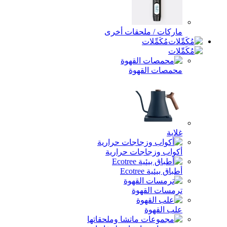
ماركات / ملحقات أخرى
مُكَمِّلات
محمصات القهوة
غلاية
أكواب وزجاجات حرارية
أطباق بيئية Ecotree
ترمسات القهوة
علب القهوة