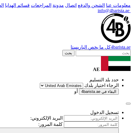
معلومات عنا
الشحن والدفع
اتصال
مدونة
المراجعات
قسائم الهدايا
ال
info@4barista.ae
.ae
barista
4
كل ما يخص الباريستا
بحث
AE
حدد بلد التسليم
الرجاء اختيار بلدك
أو
البقاء في
4barista.ae
تسجيل الدخول
البريد الإلكتروني:
كلمة المرور: