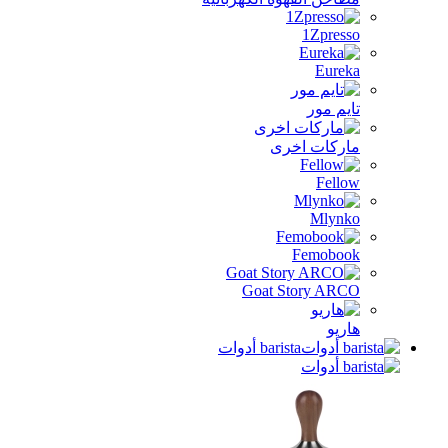
1Zpresso
Eureka
تايم مور
ماركات اخرى
Fellow
Mlynko
Femobook
Goat Story ARCO
هاريو
barista أدوات