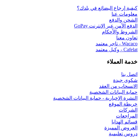
كيفية إرجاع البضائع في بلدك؟
معلومات عنا
الشحن والدفع
الدفع الآمن عبر الإنترنت GoPay
الشروط والأحكام
تعاون معنا
Wacaco - تاجر معتمد
Cafelat - وكيل معتمد
خدمة العملاء
اتصل بنا
شكوى جيدة
الانسحاب من العقد
حماية البيانات الشخصية
النشرة الإخبارية - حماية البيانات الشخصية
خريطة الموقع
الشركات
المراجعات
قسائم الهدايا
العروض المميزة
دروس تعليمية