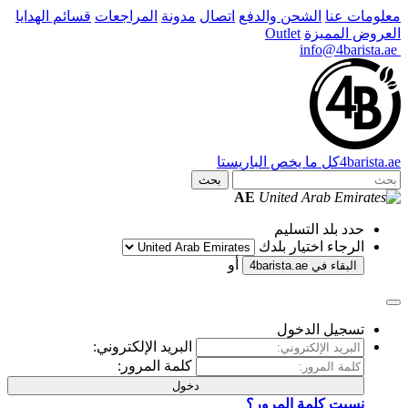
معلومات عنا
الشحن والدفع
اتصال
مدونة
المراجعات
قسائم الهدايا
العروض المميزة
Outlet
info@4barista.ae
.ae
barista
4
كل ما يخص الباريستا
بحث
AE
حدد بلد التسليم
الرجاء اختيار بلدك
أو
البقاء في
4barista.ae
تسجيل الدخول
البريد الإلكتروني:
كلمة المرور:
دخول
نسيت كلمة المرور؟