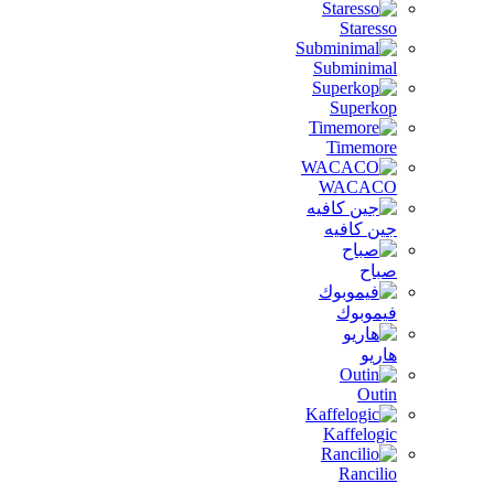
Staresso
Subminimal
Superkop
Timemore
WACACO
جين كافيه
صباح
فيموبوك
هاريو
Outin
Kaffelogic
Rancilio