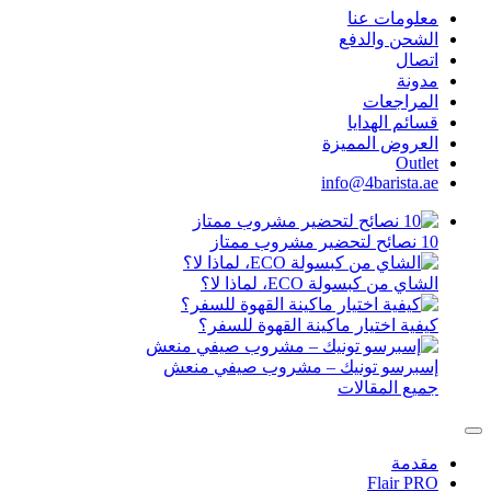
معلومات عنا
الشحن والدفع
اتصال
مدونة
المراجعات
قسائم الهدايا
العروض المميزة
Outlet
info@4barista.ae
10 نصائح لتحضير مشروب ممتاز
الشاي من كبسولة ECO، لماذا لا؟
كيفية اختيار ماكينة القهوة للسفر؟
إسبرسو تونيك – مشروب صيفي منعش
جميع المقالات
مقدمة
Flair PRO