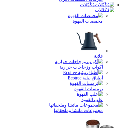
مُكَمِّلات
محمصات القهوة
غلاية
أكواب وزجاجات حرارية
أطباق بيئية Ecotree
ترمسات القهوة
علب القهوة
مجموعات ماتشا وملحقاتها