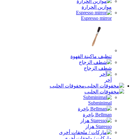
موازين الحرارة
Espresso mirror
تنظيف ماكينة القهوة
شطف الزجاج
آخر
مخفوقات الحليب
Subminimal
Bellman باخرة
Staresso هزاز
ماركات / ملحقات أخرى