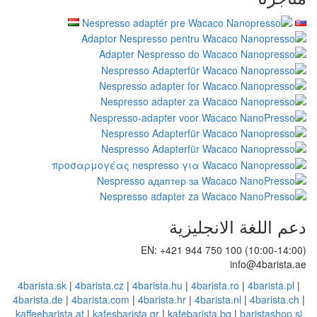
يزية
EN: +421 94
4barista.sk
|
4barista.cz
|
4barista.hu
|
4
4barista.de
|
4barista.com
|
4barista.hr
|
4
kaffeebarista.at
|
kafesbarista.gr
|
kafeba