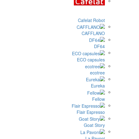
Cafe
C
ECO 
Flair
G