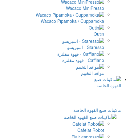
Wacaco Mi
Wacaco Pipamoka / C
ييم
الخاصة
Cafe