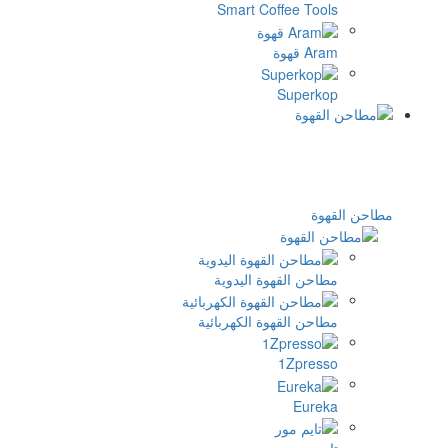
Smart Cof
وة اليدوية
وة الكهربائية