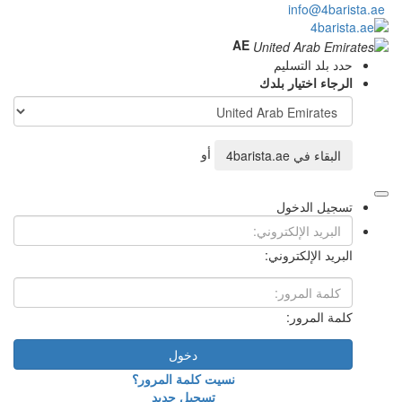
AE
أو
4ba
دخول
نسيت كلمة المرور؟
تسجيل جديد