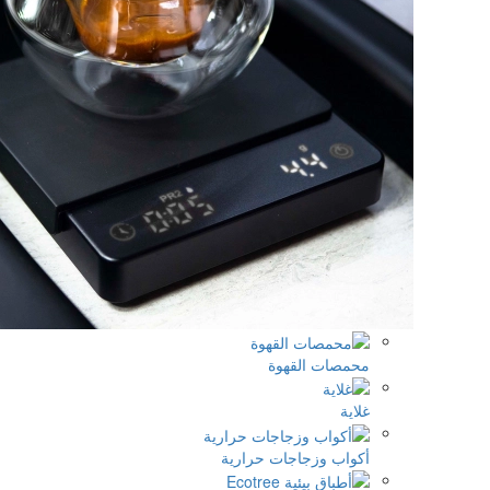
لقهوة
اجات حرارية