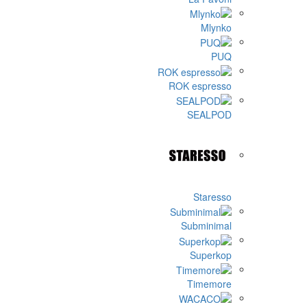
ROK 
Su