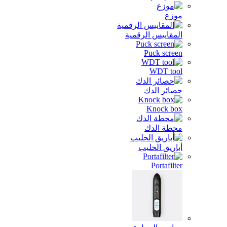
موزع
المقاييس الرقمية
Puck screen
WDT tool
حصائر الدك
Knock box
محطة الدك
أباريق الحليب
Portafilter