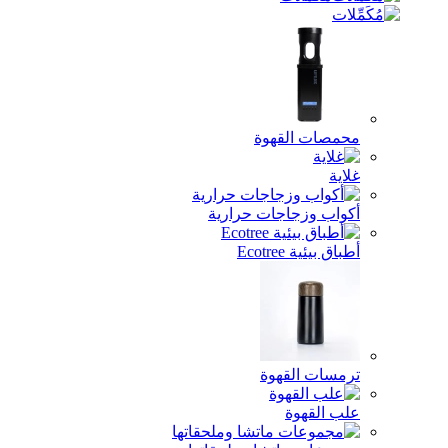
محمصات القهوة
غلاية
أكواب وزجاجات حرارية
أطباق بيئية Ecotree
ترمسات القهوة
علب القهوة