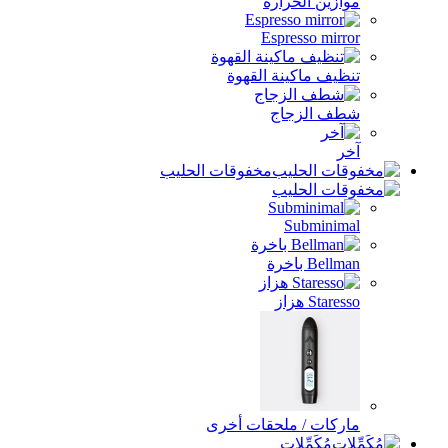
موازين الحرارة
Espresso mirror
تنظيف ماكينة القهوة
شطف الزجاج
آخر
مخفوقات الحليب
Subminimal
Bellman باخرة
Staresso هزاز
ماركات / ملحقات أخرى
مُكَمِّلات