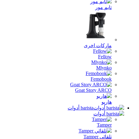
تايم مور
ماركات اخرى
Fellow
Mlynko
Femobook
Goat Story ARCO
هاريو
barista أدوات
Tamper
تلقائي Tamper