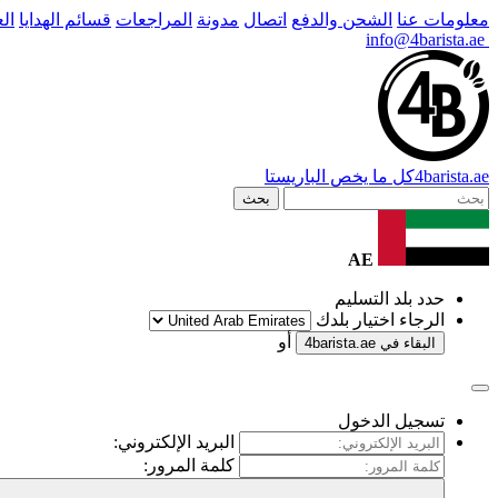
معلومات عنا
الشحن والدفع
اتصال
مدونة
المراجعات
قسائم الهدايا
ال
info@4barista.ae
.ae
barista
4
كل ما يخص الباريستا
بحث
AE
حدد بلد التسليم
الرجاء اختيار بلدك
أو
البقاء في
4barista.ae
تسجيل الدخول
البريد الإلكتروني:
كلمة المرور: