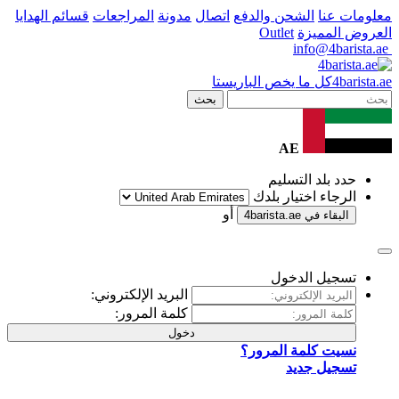
معلومات عنا
الشحن والدفع
اتصال
مدونة
المراجعات
قسائم الهدايا
العروض المميزة
Outlet
info@4barista.ae
.ae
barista
4
كل ما يخص الباريستا
بحث
AE
حدد بلد التسليم
الرجاء اختيار بلدك
أو
البقاء في
4barista.ae
تسجيل الدخول
البريد الإلكتروني:
كلمة المرور:
دخول
نسيت كلمة المرور؟
تسجيل جديد