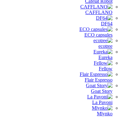
Cafelat Robot
CAFFLANO
DF64
ECO capsules
ecotree
Eureka
Fellow
Flair Espresso
Goat Story
La Pavoni
Mlynko