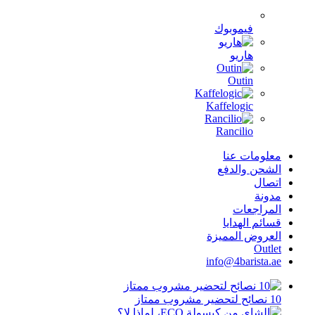
فيموبوك
هاريو
Outin
Kaffelogic
Rancilio
معلومات عنا
الشحن والدفع
اتصال
مدونة
المراجعات
قسائم الهدايا
العروض المميزة
Outlet
info@4barista.ae
10 نصائح لتحضير مشروب ممتاز