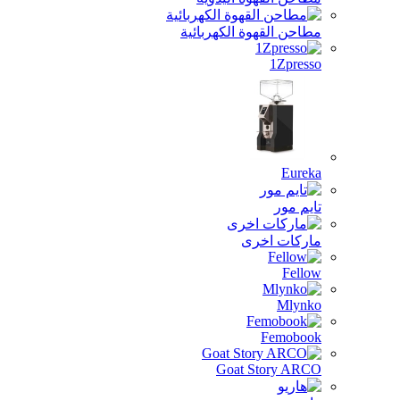
مطاحن القهوة الكهربائية
1Zpresso
Eureka
تايم مور
ماركات اخرى
Fellow
Mlynko
Femobook
Goat Story ARCO