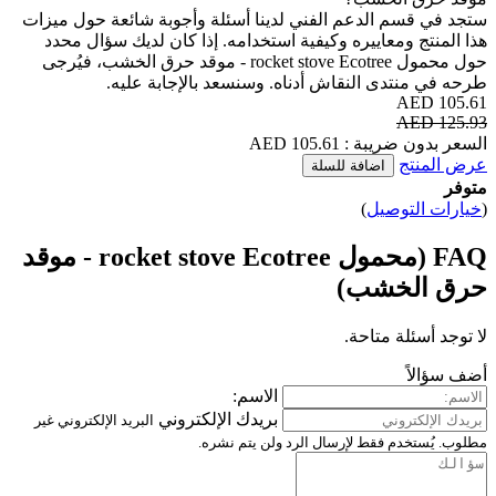
ستجد في قسم الدعم الفني لدينا أسئلة وأجوبة شائعة حول ميزات
هذا المنتج ومعاييره وكيفية استخدامه. إذا كان لديك سؤال محدد
حول محمول rocket stove Ecotree - موقد حرق الخشب، فيُرجى
طرحه في منتدى النقاش أدناه. وسنسعد بالإجابة عليه.
105.61 AED
125.93 AED
السعر بدون ضريبة : 105.61 AED
عرض المنتج
اضافة للسلة
متوفر
(
خيارات التوصيل
)
FAQ (محمول rocket stove Ecotree - موقد
حرق الخشب)
لا توجد أسئلة متاحة.
أضف سؤالاً
الاسم:
بريدك الإلكتروني
البريد الإلكتروني غير
مطلوب. يُستخدم فقط لإرسال الرد ولن يتم نشره.