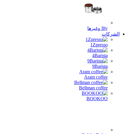
Illy وغيرها
الشركات
1Zpresso
4Barista
9Barista
Aram coffee
Bellman coffee
BOOKOO