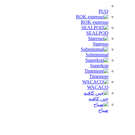
PUQ
ROK espresso
SEALPOD
Staresso
Subminimal
Superkop
Timemore
WACACO
جين كافيه
صباح