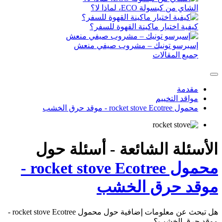
الشاي من كبسولة ECO، لماذا لا؟
كيفية اختيار ماكينة القهوة للسفر؟
إسبرسو تونيك – مشروب صيفي منعش
جميع المقالات
مقدمة
مواقد التخييم
محمول rocket stove Ecotree - موقد حرق الخشب
الأسئلة الشائعة - أسئلة حول
محمول rocket stove Ecotree -
موقد حرق الخشب
هل تبحث عن معلومات إضافية حول محمول rocket stove Ecotree -
موقد حرق الخشب؟