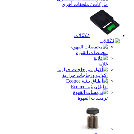
ماركات / ملحقات أخرى
مُكَمِّلات
محمصات القهوة
غلاية
أكواب وزجاجات حرارية
أطباق بيئية Ecotree
ترمسات القهوة