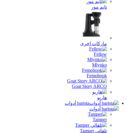
يم مور
ركات اخرى
Fell
Mlyn
Femobo
Goat Story AR
ريو
barista أدوات
Tamp
ئي Tamper