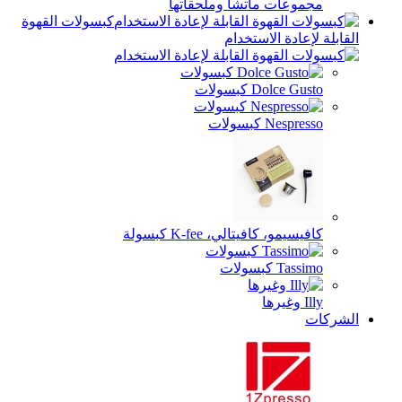
موعات ماتشا وملحقاتها
كبسولات القهوة
إعادة الاستخدام
Dolce Gu كبسولات
Nespr كبسولات
يسيمو، كافيتالي، K-fee كبسولة
Tas كبسولات
يرها