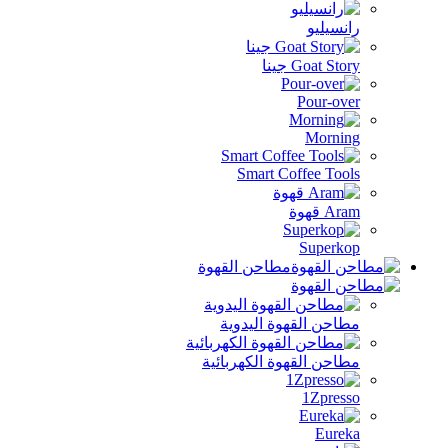
نسيليو
Goat St جينا
Pour-ov
Morni
Smart Coffee Too
A قهوة
Superk
مطاحن القهوة
احن القهوة اليدوية
احن القهوة الكهربائية
1Zpres
Eure