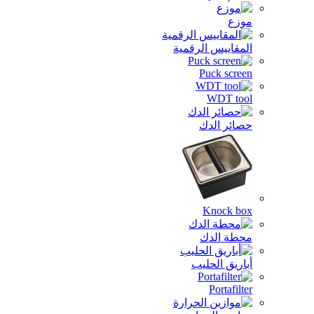
زع
مقاييس الرقمية
Puck scre
WDT to
ائر الدك
Knock b
طة الدك
اريق الحليب
Portafil