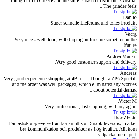
though I’m in Greece and the store is based in R
Th
Super schnelle Lieferung und
Very nice - well done, will shop again for sure 
Very good customer suppor
Very good experience shopping at 4Barista. I bought
and the order was well packaged, which eliminat
about po
Very professional, fast shipping,
Fantastisk upplevelse från början till slut. Snabb l
bra kommunikation och produkter av hög kval
välpac