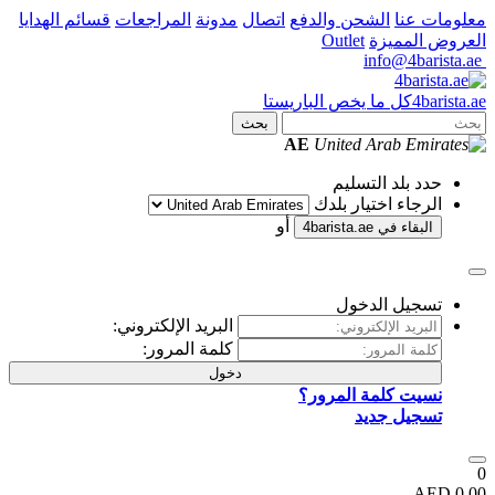
لشحن والدفع
اتصال
مدونة
المراجعات
قسائم الهدايا
ة
Outlet
ا يخص الباريستا
بحث
AE
التسليم
تيار بلدك
أو
ي
4barista.ae
لدخول
البريد الإلكتروني:
كلمة المرور:
دخول
مة المرور؟
ديد