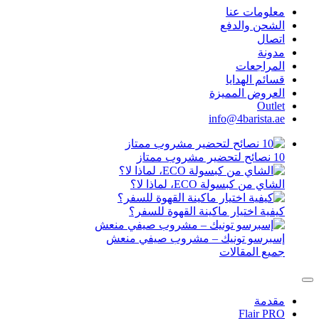
 عنا
الدفع
ات
دايا
المميزة
info@4ba
لة ECO، لماذا لا؟
تيار ماكينة القهوة للسفر؟
تونيك – مشروب صيفي منعش
قالات
F