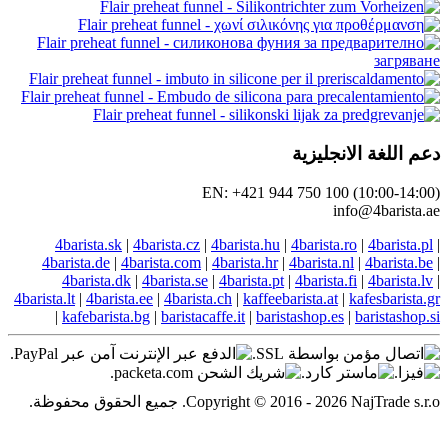
نجليزية
EN: +421 944 750 100
in
4barista.sk
|
4barista.cz
|
4barista.hu
|
4barista.
4barista.de
|
4barista.com
|
4barista.hr
|
4barista.
4barista.dk
|
4barista.se
|
4barista.pt
|
4barista.
4barista.lt
|
4barista.ee
|
4barista.ch
|
kaffeebarista.at
|
kafebarista.bg
|
baristacaffe.it
|
baristashop.es
Copyright © 2016. جميع الحقوق محفوظة.