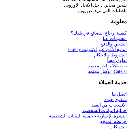
 الأوروبي
رو
 بلدك؟
G
 البيانات الشخصية