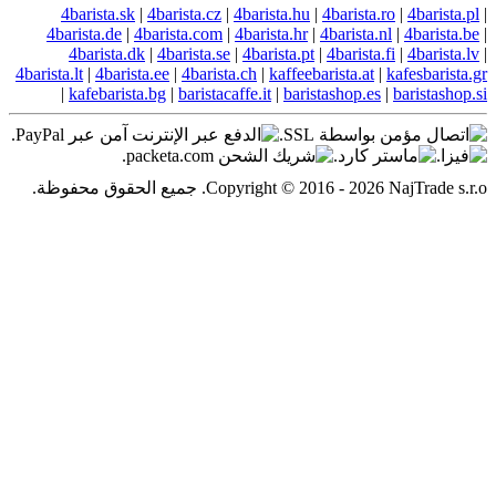
4barista.sk
|
4barista.cz
|
4barista.hu
4barista.de
|
4barista.com
|
4barista.hr
4barista.dk
|
4barista.se
|
4barista.pt
4barista.lt
|
4barista.ee
|
4barista.ch
|
kaffeeb
|
kafebarista.bg
|
baristacaffe.it
|
baris
Co. جميع الحقوق محفوظة.