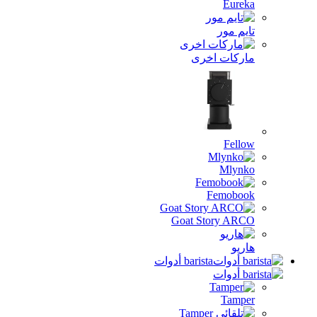
رى
Goat 
ba أدوات