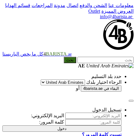
دفع
اتصال
مدونة
المراجعات
قسائم الهدايا
BARISTA
4
كل ما يخص الباريستا
.ae
بحث
AE
أو
4
البريد الإلكتروني:
كلمة المرور:
دخول
ر؟