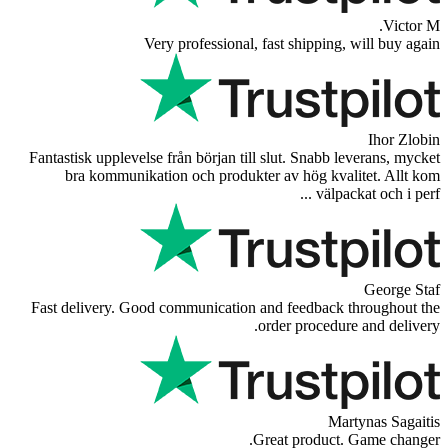
Very professional, fast
Fantastisk upplevelse från början till slu
bra kommunikation och produkter a
Fast delivery. Good communication and 
orde
Great