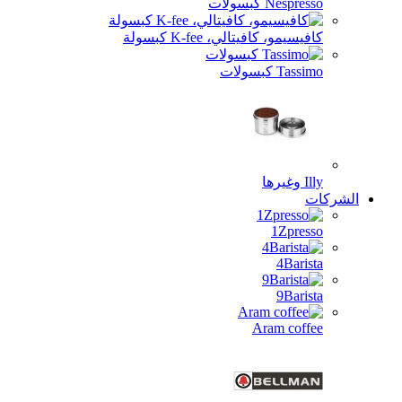
، K-fee كبسولة