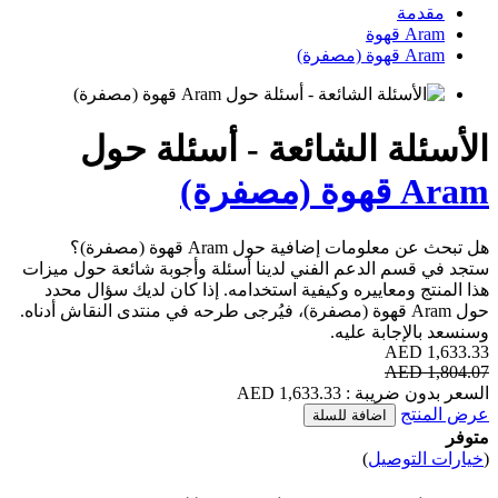
ئعة - أسئلة حول
Ar قهوة (مصفرة)؟
ني لدينا أسئلة وأجوبة شائعة حول ميزات
فية استخدامه. إذا كان لديك سؤال محدد
(مصفرة)، فيُرجى طرحه في منتدى النقاش أدناه.
ة