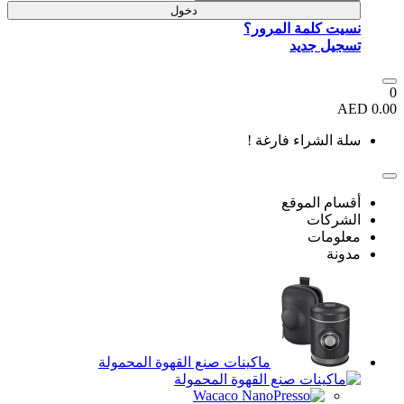
دخول
ر؟
 !
كينات صنع القهوة المحمولة