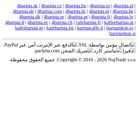
4barista.sk
|
4barista.cz
|
4barista.hu
4barista.de
|
4barista.com
|
4barista.hr
4barista.dk
|
4barista.se
|
4barista.pt
4barista.lt
|
4barista.ee
|
4barista.ch
|
cafebar
kafesbarista.gr
|
kafebarista.bg
|
barist
Co. جميع الحقوق محفوظة.