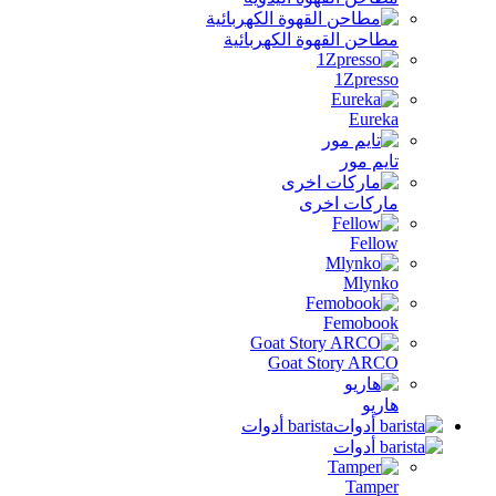
ة الكهربائية
رى
Goat 
ba أدوات