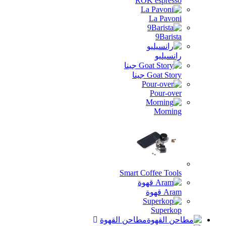
RO
Smart C
طاحن القهوة