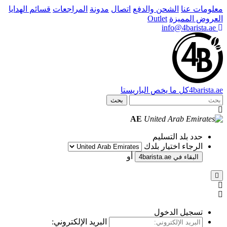
دفع
اتصال
مدونة
المراجعات
قسائم الهدايا
باريستا
بحث
AE
أو
4
البريد الإلكتروني: