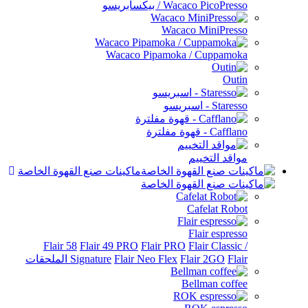
/ بيكسابريسو
Wacaco 
Wacaco Pipamoka /
يم
ماكينات صنع القهوة الخاصة
Ca
Fl
Flair 58
Flair 49 PRO
Flair PRO
Fl
Signature
Flair Neo Flex
Fla
Bel