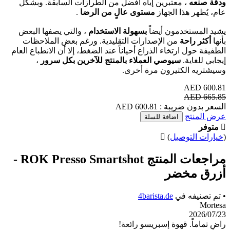
اه أفضل من الطرازات السابقة. وبشكل
توى عالٍ من الرضا
.
بسهولة الاستخدام
، والتي يصفها البعض
رات التقليدية. ورغم بعض الملاحظات
ع أحياناً عند الضغط، إلا أن الانطباع العام
ملاء بالمنتج للآخرين بكل سرور
،
 أخرى.
ة
مراجعات المنتج ROK Presso Smartshot -
4ba
و رائعة!