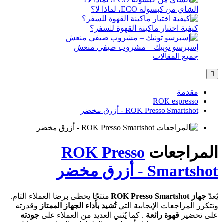
ا؟
نة القهوة للسفر؟
 مشروب صيفي منعش
رق مخضر
ROK Press
منتجًا يحظى برضا العملاء التام.
بية التي
تُشيد بأداء الجهاز الممتاز
وقدرته
 كما يُثني العديد من العملاء على
جودته