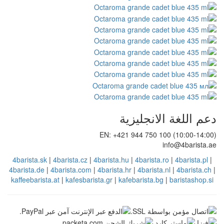
يزية
EN: +421 94
4barista.sk
|
4barista.cz
|
4barista.hu
|
4
4barista.de
|
4barista.com
|
4barista.hr
|
4
kaffeebarista.at
|
kafesbarista.gr
|
kafeba