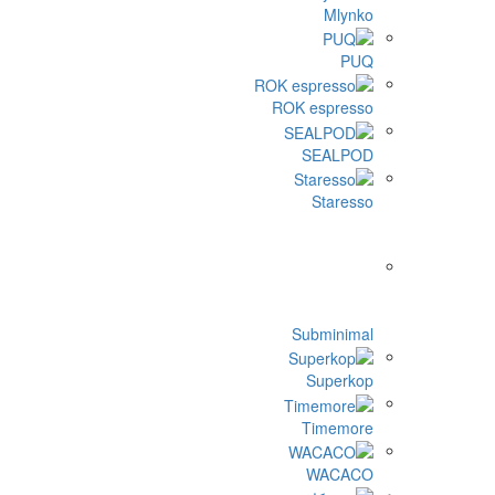
ROK 
Su