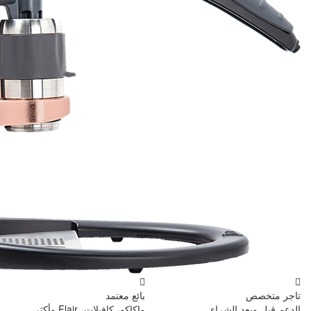
بائع معتمد
واكاكو، كافيلات، Flair وأكثر