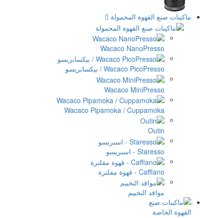
المحمولة
Wacaco Na
Wac / بيكسابريسو
Wacaco Mi
Wacaco Pipamoka / C
ييم