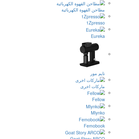
وة الكهربائية
خرى
F
Goat St