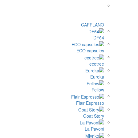
C
ECO 
Flair
G