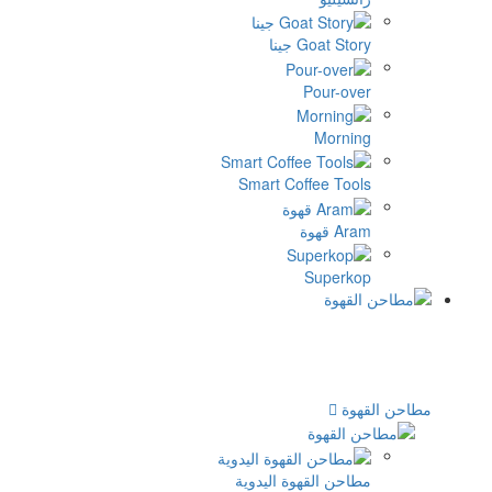
نا
Smart Cof
وة اليدوية