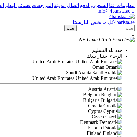
معلومات عنا
الشحن والدفع
اتصال
مدونة
المراجعات
قسائم الهدايا
ال
info@4barista.ae
.ae
barista
4
كل ما يخص الباريستا
بحث
AE
حدد بلد التسليم
الرجاء اختيار بلدك
United Arab Emirates
Oman
Saudi Arabia
United Arab Emirates
Austria
Belgium
Bulgaria
Croatia
Cyprus
Czech
Denmark
Estonia
Finland