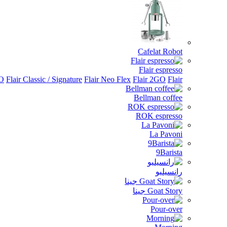
Cafelat Robot
Flair espresso
Flair الملحقات
Flair 2GO
Flair Neo Flex
Flair Classic / Signature
RO
Bellman coffee
ROK espresso
La Pavoni
9Barista
رانسيليو
Goat Story جينا
Pour-over