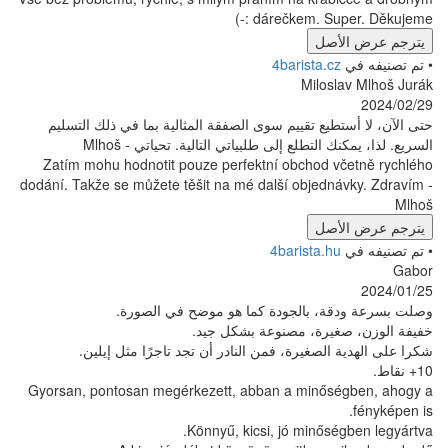
dárečkem. S
ل
4barista
Mil
ع تقييم سوى الصفقة المثالية بما في ذلك التسليم
تطلع إلى طلبياتي التالية. تحياتي - Mlhoš
Zatím mohu hodnotit pouze perfektní obchod
dodání. Takže se můžete těšit na mé další obje
ل
4barista
 بالجودة كما هو موضح في الصورة.
رة، مصنوعة بشكل جيد.
غيرة، فمن النادر أن تجد تاجرًا مثل إيلين.
Gyorsan, pontosan megérkezett, abban a min
Könnyű, kicsi, jó minő