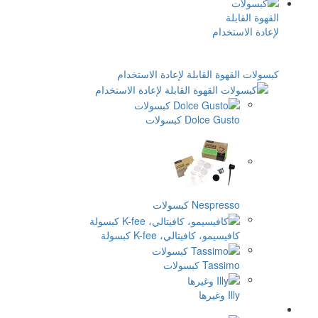
وة القابلة لإعادة الاستخدام
Dolce Gu كبسولات
Nespre كبسولات
سيمو، كافيتالي، K-fee كبسولة
Tas كبسولات
رها