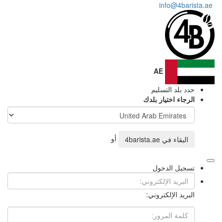
A
ليم
ر بلدك
أو
4barista.ae
ول
روني: