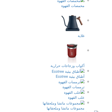
مصات القهوة
ية
واب وزجاجات حرارية
ق بيئية Ecotree
مسات القهوة
ب القهوة
موعات ماتشا وملحقاتها