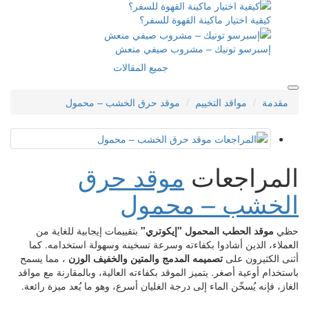
 ماكينة القهوة للسفر؟
نيك – مشروب صيفي منعش
جميع المقالات
التخييم
موقد حرق الخشب – محمول
عات
موقد حرق
– محمول
المحمول "إيكوتري"
بتقييمات إيجابية للغاية من
دوا بكفاءته وسرعة تسخينه وسهولة استخدامه. كما
تصميمه المدمج والمتين والخفيف الوزن
، مما يسمح
. يتميز الموقد بكفاءته العالية، وبالمقارنة مع مواقد
الماء إلى درجة الغليان أسرع، وهو ما يُعد ميزة رائعة.