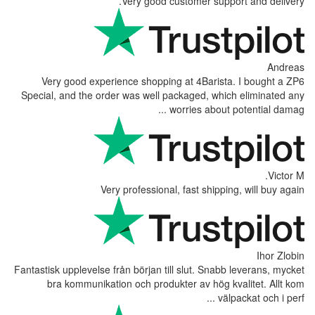
Very good customer supp
Very good experience shopping at 4Barist
Special, and the order was well packaged, whi
worries about 
Very professional, fast shippi
Fantastisk upplevelse från början till slut. Snab
bra kommunikation och produkter av hög k
väl