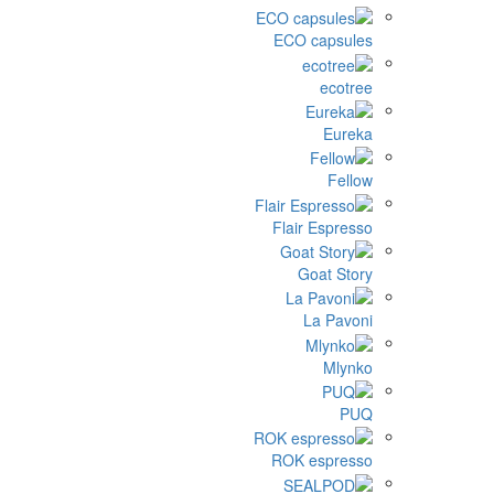
ECO capsul
ecotr
Eure
Fell
Flair Espres
Goat Sto
La Pavo
Mlyn
P
ROK espres