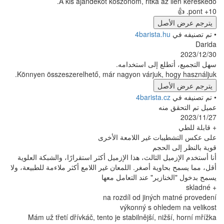
A kis ajándékot köszönöm, ritka a
ل
4barista
 إلى استخدامه.
Könnyen összeszerelhető, már nagyon várjuk,
ل
4barista
ه
 غير اللامعة الأخرى
حجم
الثالث، هذا الإزميل أكثر استقرارًا، والشبكة العلوية
ة أصغر. اللمعان غير اللامع أكثر ملاءمة للطبيعة، ولا
ير" عند التعامل معها
na rozdíl od jinýc
výkonný s oh
Mám už třetí dřívkáč, tento je stabilnější, n