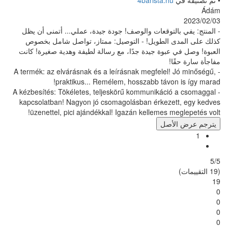
4barista
وقعات والوصف! جودة جيدة، عملي... أتمنى أن يظل
لطويل! - التوصيل: ممتاز، تواصل شامل بخصوص
ة جيدة جدًا، مع رسالة لطيفة وهدية صغيرة! كانت
- A termék: az elvárásnak és a leírásnak megfel
praktikus... Remélem, hosszabb tá
- A kézbesítés: Tökéletes, teljeskörű kommunik
kapcsolatban! Nagyon jó csomagolásban érke
üzenettel, pici ajándékkal! Igazán kelleme
ل