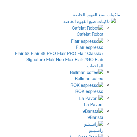
 القهوة الخاصة
Cafelat Rob
Flair espres
Flair 58
Flair 49 PRO
Flair PRO
Flair Classi
Signature
Flair Neo Flex
Flair 2GO
Fl
ملحقات
Bellman coff
ROK espres
La Pavo
9Baris
سيليو