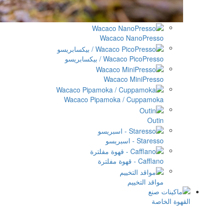
Wacaco NanoPres
Wacaco PicoPre / بيكسابريسو
Wacaco MiniPres
Wacaco Pipamoka / Cuppamo
Out
Star - اسبريسو
Caf - قهوة مفلترة
قد التخييم