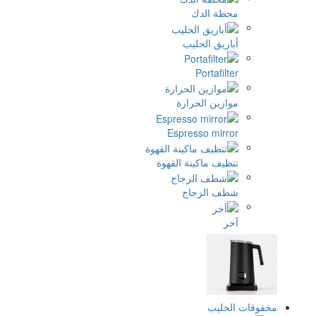
طة الدك
اريق الحليب
Portafil
ازين الحرارة
Espresso mirr
ظيف ماكينة القهوة
ف الزجاج
ر
حليب