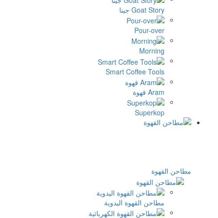
Goat St جينا
Pour-ov
Morni
Smart Coffee Too
 قهوة
Superk
وة
احن القهوة اليدوية