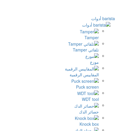
Tamp
ئي Tamper
زع
مقاييس الرقمية
Puck scre
WDT to
ائر الدك
Knock b