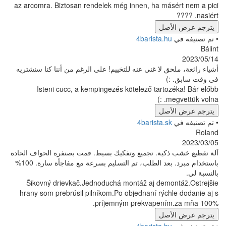
az arcomra. Biztosan rendelek még innen, ha 
ل
4barista
لا غنى عنه للتخييم! على الرغم من أننا كنا سنشتريه
Isteni cucc, a kempingezés kötelező tar
ل
4barista
ة. تجميع وتفكيك بسيط. قمت بصنفرة الحواف الحادة
باستخدام مبرد. بعد الطلب، تم التسليم بسرعة مع مفاجأة سارة. 100%
Šikovný drievkač.Jednoduchá montáž aj de
hrany som prebrúsil pilníkom.Po objednaní rý
príjemným prekvapen
ل