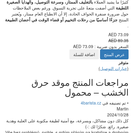
اء
بالتغليف الممتاز، وسرعة التوصيل، والهدايا الصغيرة
متعةً على تجربة التسوق. ورغم بعض الملاحظات
واف الحادة، إلا أن الانطباع العام ممتاز، ويُعتبر
ا من رحلات التخييم أو قضاء الوقت في أحضان الطبيعة
AE
اضافة للسلة
المنتج موقد حرق
 محمول
4barista
 وبسرعة، مع أمنية لطيفة مكتوبة على العلبة وهدية
لك :-)
Vše bez problémů, rychle, s milým přáním na kr