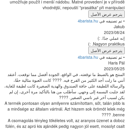
umožňuje použít i menší nádobu. Matné prove
vhodnější, nepouští "prasátk
ل
4barista
ل
4barista
ا توقعته، في الواقع، الجودة أفضل مما توقعت. أعتقد
ثير من الفرح فيه. ???? كانت العبوة مثالية حقًا،
لى حافة الصندوق والهدية الصغيرة كانت لطيفة للغاية،
لى وجهي. سأطلب من هنا بالتأكيد مرة أخرى، إن لم
 ناسي الصغير. ????
A termék pontosan olyan amilyenre számítottam, s
a minősége az általam vártnál. Azt hiszem sok
A csomagolás tényleg tökéletes volt, az arany
fülén, és az apró kis ajándék pedig nagyon jól es