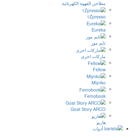
احن القهوة الكهربائية
1Zpres
Eure
م مور
ركات اخرى
Fell
Mlyn
Femobo
Goat Story AR
يو