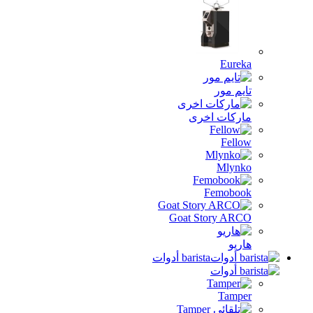
Eureka
تايم مور
ماركات اخرى
Fellow
Mlynko
Femobook
Goat Story ARCO
هاريو
barista أدوات
Tamper