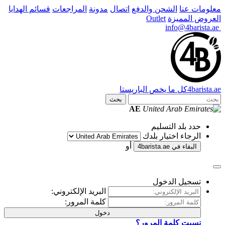
معلومات عنا
الشحن والدفع
اتصال
مدونة
المراجعات
قسائم الهدايا
العروض المميزة
Outlet
info@4barista.ae
.ae
barista
4
كل ما يخص الباريستا
بحث
AE
حدد بلد التسليم
الرجاء اختيار بلدك
أو
البقاء في
4barista.ae
تسجيل الدخول
البريد الإلكتروني:
كلمة المرور:
دخول
نسيت كلمة المرور؟