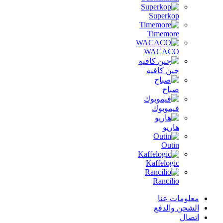
Superkop
Timemore
WACACO
جين كافيه
صباح
فيموبوك
هاريو
Outin
Kaffelogic
Rancilio
معلومات عنا
الشحن والدفع
اتصال