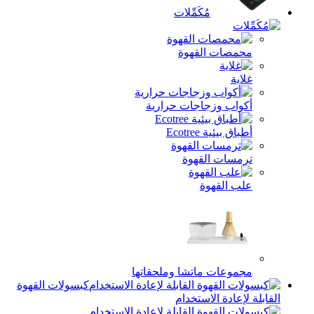
مُكَمِّلات
محمصات القهوة
غلاية
أكواب وزجاجات حرارية
أطباق بيئية Ecotree
ترمسات القهوة
علب القهوة
مجموعات ماتشا وملحقاتها
كبسولات القهوة
القابلة لإعادة الاستخدام