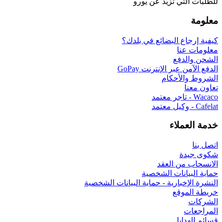
للطلبات التي تزيد عن يورو
معلومة
كيفية إرجاع البضائع في بلدك؟
معلومات عنا
الشحن والدفع
الدفع الآمن عبر الإنترنت GoPay
الشروط والأحكام
تعاون معنا
Wacaco - تاجر معتمد
Cafelat - وكيل معتمد
خدمة العملاء
اتصل بنا
شكوى جيدة
الانسحاب من العقد
حماية البيانات الشخصية
النشرة الإخبارية - حماية البيانات الشخصية
خريطة الموقع
الشركات
المراجعات
قسائم الهدايا