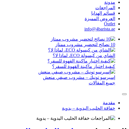
مدونة
المراجعات
قسائم الهدايا
العروض المميزة
Outlet
info@4barista.ae
10 نصائح لتحضير مشروب ممتاز
الشاي من كبسولة ECO، لماذا لا؟
كيفية اختيار ماكينة القهوة للسفر؟
إسبرسو تونيك – مشروب صيفي منعش
جميع المقالات
مقدمة
خفاقة الحليب اليدوية – يدوية