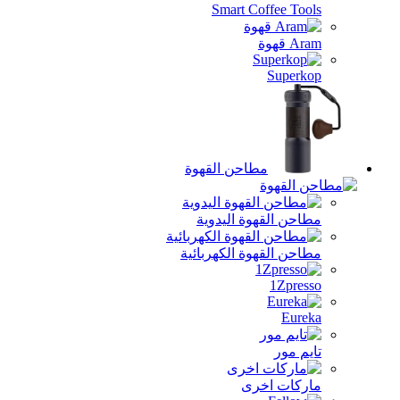
Smart Coffee Too
A قهوة
Superk
مطاحن القهوة
احن القهوة اليدوية
احن القهوة الكهربائية
1Zpres
Eure
يم مور
ركات اخرى