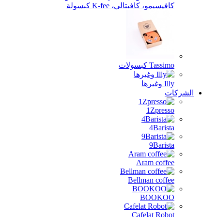
يسيمو، كافيتالي، K-fee كبسولة
Tas كبسولات
يرها
1Zpres
4Baris
9Baris
Aram coff
Bellman coff
BOOK
Cafelat Rob