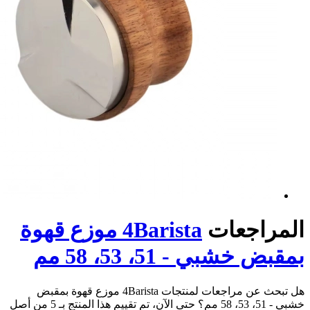
عات
4Barista موزع قهوة
 51، 53، 58 مم
هل تبحث عن مراجعات لمنتجات 4Barista موزع قهوة بمقبض
خشبي - 51، 53، 58 مم؟ حتى الآن، تم تقييم هذا المنتج بـ 5 من أصل