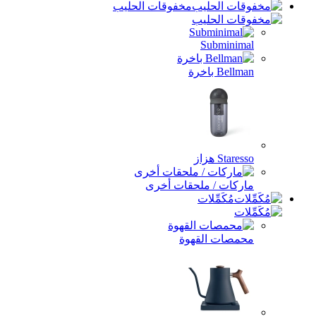
مخفوقات الحليب
Subminim
Bell باخرة
Stare هزاز
ركات / ملحقات أخرى
مُكَمِّلات
مصات القهوة