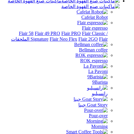
ماكينات صنع القهوة الخاصة
Cafelat Rob
Flair espres
Flair 58
Flair 49 PRO
Flair PRO
Flair Classi
الملحقات
Flair 2GO
Flair Neo Flex
Signature
Bellman coff
ROK espres
La Pavo
9Baris
نسيليو
Goat St جينا
Pour-ov
Morni