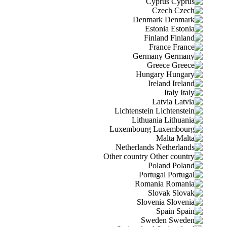
Cyprus
Czech
Denmark
Estonia
Finland
France
Germany
Greece
Hungary
Ireland
Ital
Latvia
Lichtenstein
Lithuania
Luxembourg
Malta
Netherlands
Other country
Poland
Portugal
Romania
Slovak
Slovenia
Spain
Sweden