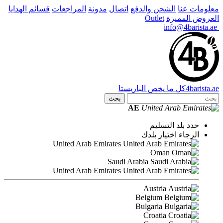
لشحن والدفع
اتصال
مدونة
المراجعات
قسائم الهدايا
ة
Outlet
ا يخص الباريستا
بحث
AE
التسليم
تيار بلدك
United Arab Emirates
Oman
Saudi Arabia
United Arab Emirates
Austria
Belgium
Bulgaria
Croatia