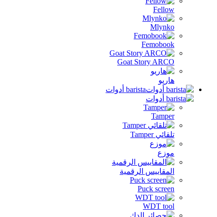
Fell
Mlyn
Femobo
Goat Story AR
ريو
barista أدوات
Tamp
ئي Tamper
زع
مقاييس الرقمية
Puck scre
WDT to