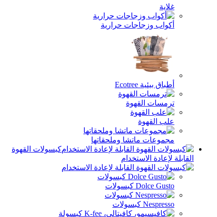
اية
واب وزجاجات حرارية
ق بيئية Ecotree
مسات القهوة
ب القهوة
موعات ماتشا وملحقاتها
كبسولات القهوة
إعادة الاستخدام
Dolce Gu كبسولات
Nespr كبسولات