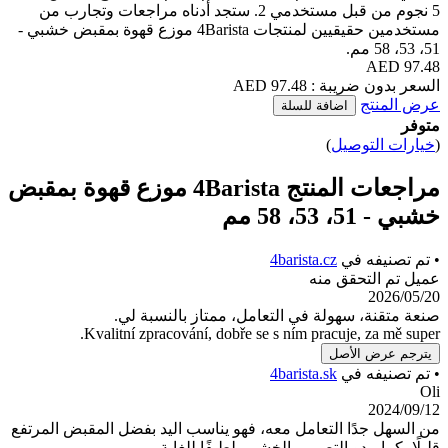
5 نجوم من قبل مستخدمي 2. ستجد أدناه مراجعات وتجارب من
مستخدمين حقيقيين لمنتجات 4Barista موزع قهوة بمقبض خشبي -
97.4 AED
اضافة للسلة
يل
)
مراجعات المنتج 4Barista موزع قهوة بمقبض
ي
4barista.cz
ق منه
ولة في التعامل، ممتاز بالنسبة لي.
Kvalitní zpracování, dobře se s ním pracuj
صل
ي
4barista.sk
التعامل معه، فهو يناسب اليد بفضل المقبض المرتفع
و التصميم الخشبي لطيفًا للغاية.