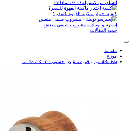
لة ECO، لماذا لا؟
تيار ماكينة القهوة للسفر؟
تونيك – مشروب صيفي منعش
قالات