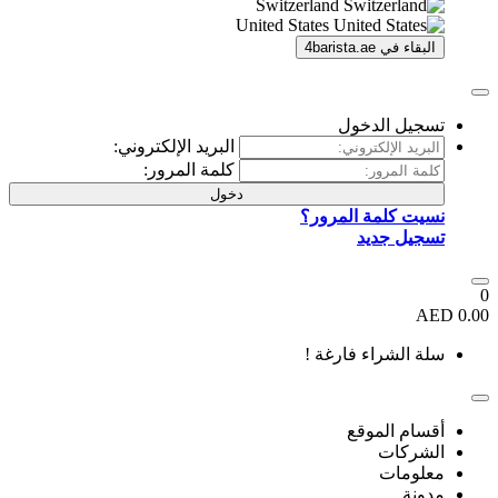
Switzerland
United States
ي
4barista.ae
لدخول
البريد الإلكتروني:
كلمة المرور:
دخول
مة المرور؟
ديد
اء فارغة !
موقع