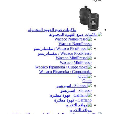
ماكينات صنع القهوة المحمولة
Wacaco NanoPres
Wacaco PicoPre / بيكسابريسو
Wacaco MiniPres
Wacaco Pipamoka / Cuppamo
Out
Sta - اسبريسو
Caf - قهوة مفلترة
اقد التخييم