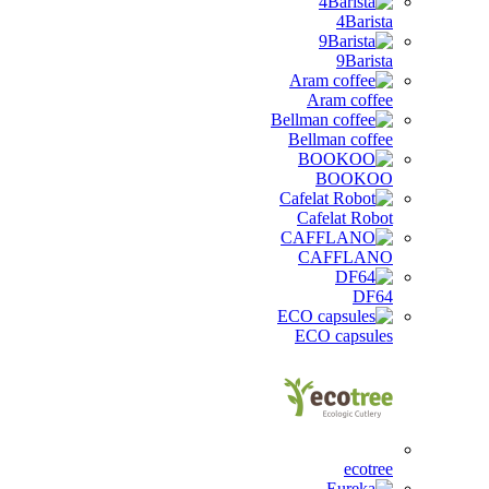
4Barista
9Barista
Aram coffee
Bellman coffee
BOOKOO
Cafelat Robot
CAFFLANO
DF64
ECO capsules
ecotree