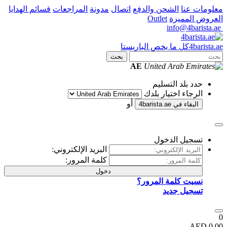
معلومات عنا
الشحن والدفع
اتصال
مدونة
المراجعات
قسائم الهدايا
العروض المميزة
Outlet
info@4barista.ae
.ae
barista
4
كل ما يخص الباريستا
بحث
AE
حدد بلد التسليم
الرجاء اختيار بلدك
أو
البقاء في
4barista.ae
تسجيل الدخول
البريد الإلكتروني:
كلمة المرور:
دخول
نسيت كلمة المرور؟
تسجيل جديد
0
0.00 AED