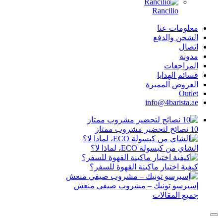
Rancilio
معلومات عنا
الشحن والدفع
اتصال
مدونة
المراجعات
قسائم الهدايا
العروض المميزة
Outlet
info@4barista.ae
10 نصائح لتحضير مشروب ممتاز
الشاي من كبسولة ECO، لماذا لا؟
كيفية اختيار ماكينة القهوة للسفر؟
إسبرسو تونيك – مشروب صيفي منعش
جميع المقالات