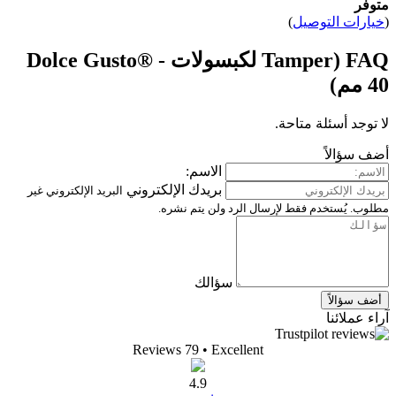
متوفر
(
خيارات التوصيل
)
FAQ (Tamper لكبسولات Dolce Gusto® -
40 مم)
لا توجد أسئلة متاحة.
أضف سؤالاً
الاسم:
بريدك الإلكتروني
البريد الإلكتروني غير
مطلوب. يُستخدم فقط لإرسال الرد ولن يتم نشره.
سؤالك
أضف سؤالاً
آراء عملائنا
Reviews 79
• Excellent
4.9