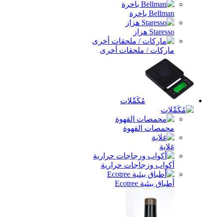
Bellman باخرة
Staresso هزاز
ماركات / ملحقات أخرى
مُكَمِّلات
محمصات القهوة
غلاية
أكواب وزجاجات حرارية
أطباق بيئية Ecotree