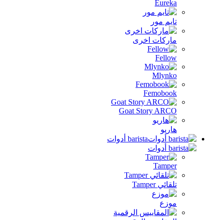
رى
Goat 
ba أدوات