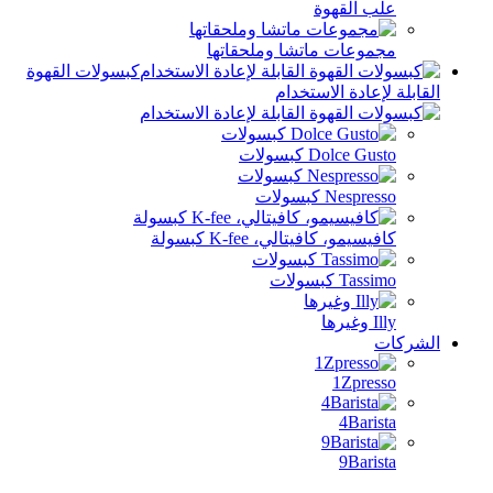
تشا وملحقاتها
كبسولات القهوة
ستخدام
ت
، K-fee كبسولة