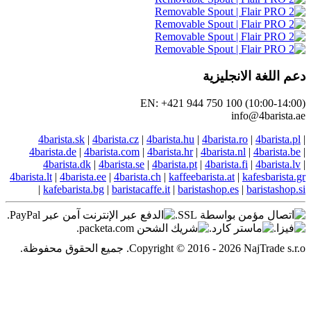
EN: +421 944
4barista.sk
|
4barista.cz
|
4barista.hu
4barista.de
|
4barista.com
|
4barista.hr
4barista.dk
|
4barista.se
|
4barista.pt
4barista.lt
|
4barista.ee
|
4barista.ch
|
kaffeeb
|
kafebarista.bg
|
baristacaffe.it
|
baris
Co. جميع الحقوق محفوظة.