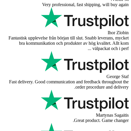
Very professional, fast
Fantastisk upplevelse från början till slu
bra kommunikation och produkter a
Fast delivery. Good communication and 
orde
Great