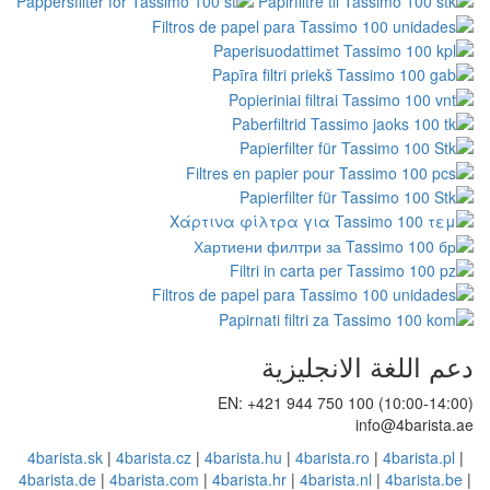
يزية
EN: +421 94
4barista.sk
|
4barista.cz
|
4barista.hu
|
4
4barista.de
|
4barista.com
|
4barista.hr
|
4