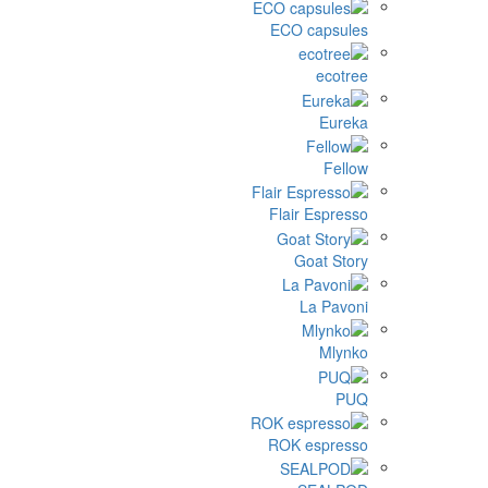
ECO 
Flair
G
ROK 