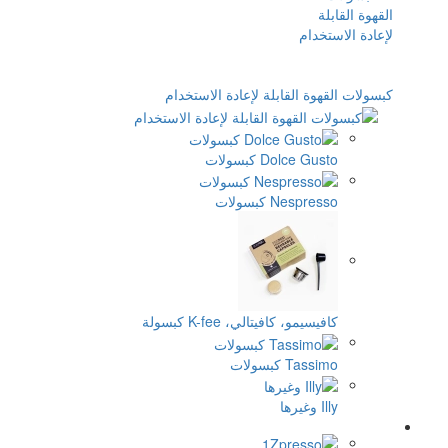
لة لإعادة الاستخدام
سولات
ات
لي، K-fee كبسولة