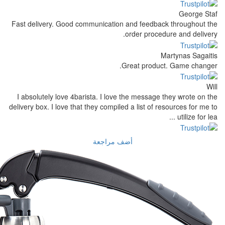
Fast delivery. Good communication and 
order
Great
I absolutely love 4barista. I love the 
delivery box. I love that they compiled a l
أضف مراجعة