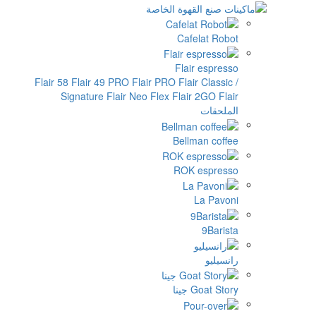
Cafe
Flair
Flair 58
Flair 49 PRO
Flair PRO
Flai
Signature
Flair Neo Flex
Flair
Bellm
ROK 
نا