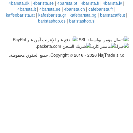
4barista.dk
|
4barista.se
|
4barista.pt
|
4
4barista.lt
|
4barista.ee
|
4barista.c
kaffeebarista.at
|
kafesbarista.gr
|
kafebar
baristashop.es
|
barista
Copyr. جميع الحقوق محفوظة.