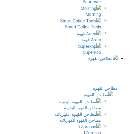
Smart Cof
وة اليدوية
وة الكهربائية