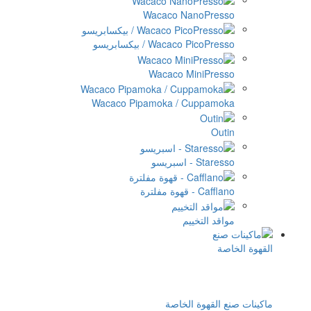
Wacaco Na
Wac / بيكسابريسو
Wacaco Mi
Wacaco Pipamoka / C
ييم
الخاصة