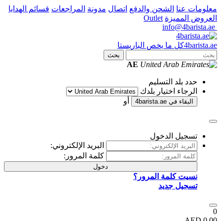
نا
الشحن والدفع
اتصال
مدونة
المراجعات
قسائم الهدايا
مميزة
Outlet
كل ما يخص الباريستا
بحث
AE
بلد التسليم
اء اختيار بلدك
أو
قاء في
4barista.ae
يل الدخول
البريد الإلكتروني:
كلمة المرور:
دخول
 كلمة المرور؟
ل جديد