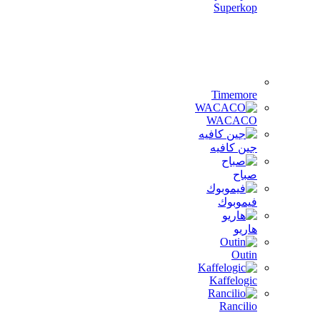
Superkop
Timemore
WACACO
جين كافيه
صباح
فيموبوك
هاريو
Outin
Kaffelogic
Rancilio