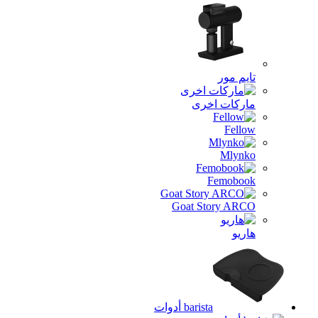
تايم مور
ماركات اخرى
Fellow
Mlynko
Femobook
Goat Story ARCO
هاريو
barista أدوات