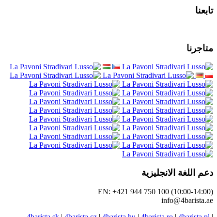
 الانجليزية
EN: +421 944 750 100 (10
info@4
4barista.sk
|
4barista.cz
|
4barista.hu
|
4barista.ro
|
4