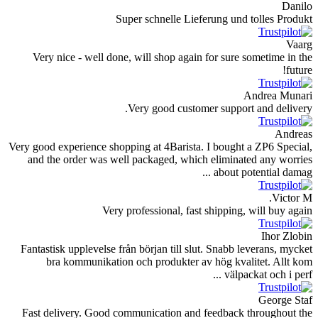
Super schnelle Lieferung und toll
Very nice - well done, will shop again for sure some
Andr
Very good customer support and
Very good experience shopping at 4Barista. I bought a ZP
and the order was well packaged, which eliminated a
about potenti
Very professional, fast shipping, wil
I
Fantastisk upplevelse från början till slut. Snabb lever
bra kommunikation och produkter av hög kvalitet
välpackat o
G
Fast delivery. Good communication and feedback thro