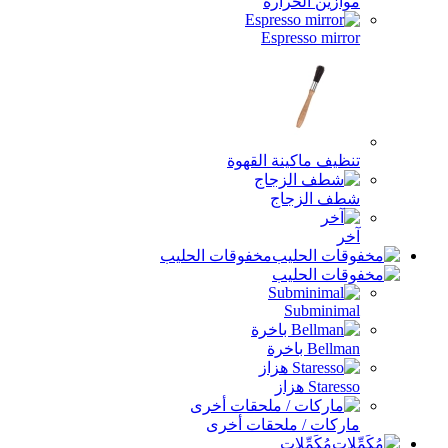
موازين الحرارة
Espresso mirror
تنظيف ماكينة القهوة
شطف الزجاج
آخر
مخفوقات الحليب
Subminimal
Bellman باخرة
Staresso هزاز
ماركات / ملحقات أخرى
مُكَمِّلات