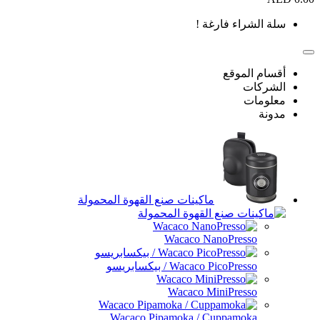
الشراء فارغة !
م الموقع
ركات
ومات
ة
ماكينات صنع القهوة المحمولة
Wacaco NanoPresso
Wacaco PicoPresso / بيكسابريسو
Wacaco MiniPresso
Wacaco Pipamoka / Cuppamoka