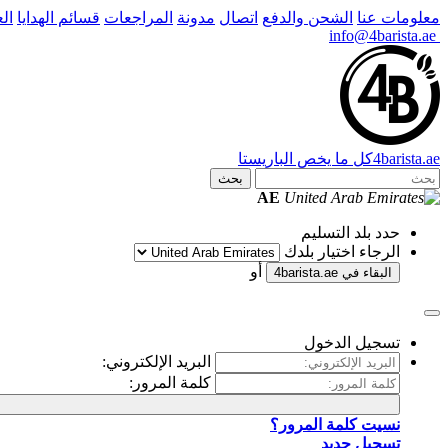
معلومات عنا
الشحن والدفع
اتصال
مدونة
المراجعات
قسائم الهدايا
ال
info@4barista.ae
.ae
barista
4
كل ما يخص الباريستا
بحث
AE
حدد بلد التسليم
الرجاء اختيار بلدك
أو
البقاء في
4barista.ae
تسجيل الدخول
البريد الإلكتروني:
كلمة المرور:
نسيت كلمة المرور؟
تسجيل جديد