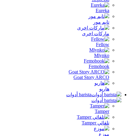
Eureka
تايم مور
ماركات اخرى
Fellow
Mlynko
Femobook
Goat Story ARCO
هاريو
barista أدوات
Tamper
تلقائي Tamper
موزع