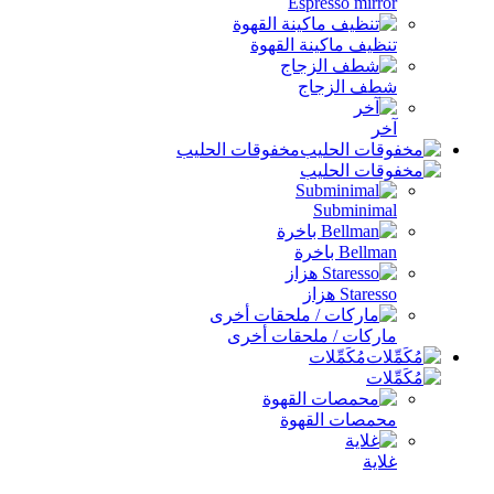
Espresso mirror
تنظيف ماكينة القهوة
شطف الزجاج
آخر
مخفوقات الحليب
Subminimal
Bellman باخرة
Staresso هزاز
ماركات / ملحقات أخرى
مُكَمِّلات
محمصات القهوة
غلاية