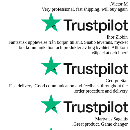
Very professional, fast shipping,
Fantastisk upplevelse från början till slut. Snabb l
bra kommunikation och produkter av hög kval
välpac
Fast delivery. Good communication and feedback 
order procedur
Mar
Great product.