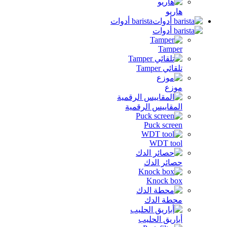
ريو
barista أدوات
Tamp
ئي Tamper
زع
مقاييس الرقمية
Puck scre
WDT to
ائر الدك
Knock b
طة الدك
اريق الحليب