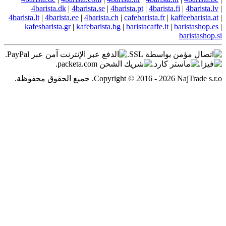
4barista.dk
|
4barista.se
|
4barista.pt
|
4barista.
4barista.lt
|
4barista.ee
|
4barista.ch
|
cafebarista.fr
|
k
kafesbarista.gr
|
kafebarista.bg
|
baristacaffe.it
|
Copyright © 2016. جميع الحقوق محفوظة.