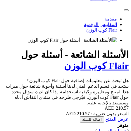
 الرقمية
 الشائعة - أسئلة حول
إضافية حول Flair كوب الوزن؟
لدعم الفني لدينا أسئلة وأجوبة شائعة حول ميزات
اييره وكيفية استخدامه. إذا كان لديك سؤال محدد
Flai كوب الوزن، فيُرجى طرحه في منتدى النقاش أدناه.
ة عليه.
210. AED
اضافة للسلة
يل
)