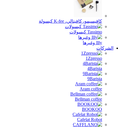
يسيمو، كافيتالي، K-fee كبسولة
Tas كبسولات
يرها
1Zpres
4Baris
9Baris
Aram coff
Bellman coff
BOOK
Cafelat Rob