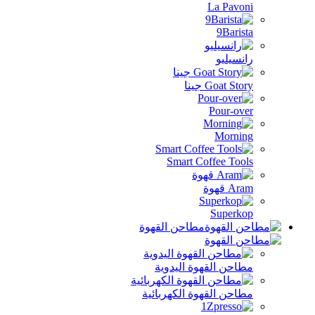
La Pavo
9Baris
نسيليو
Goat St جينا
Pour-ov
Morni
Smart Coffee Too
A قهوة
Superk
مطاحن القهوة
احن القهوة اليدوية
احن القهوة الكهربائية