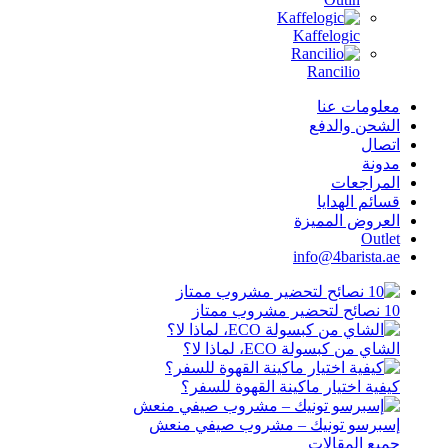
Kaffelog
Rancil
 عنا
الدفع
ات
دايا
المميزة
info@4ba
لة ECO، لماذا لا؟
تيار ماكينة القهوة للسفر؟
تونيك – مشروب صيفي منعش
قالات