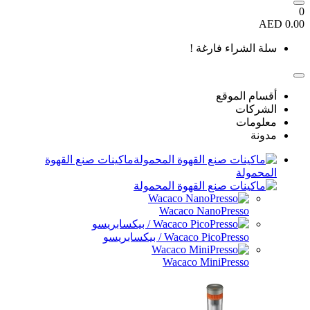
اء فارغة !
موقع
ماكينات صنع القهوة
Wacaco NanoPres
Wacaco PicoPre / بيكسابريسو
Wacaco MiniPres