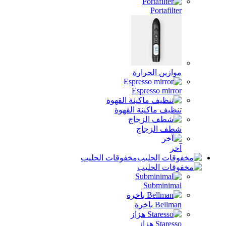
Portafil
ازين الحرارة
Espresso mirr
ظيف ماكينة القهوة
ف الزجاج
ر
مخفوقات الحليب
Subminim
Bell باخرة
Stare هزاز