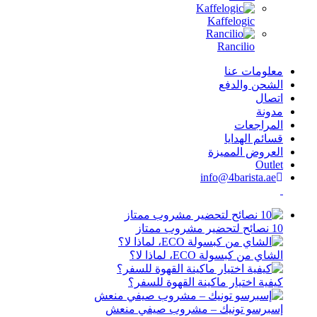
ا؟
نة القهوة للسفر؟
 مشروب صيفي منعش