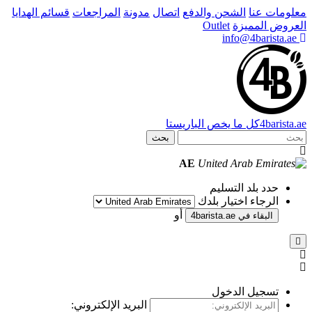
دفع
اتصال
مدونة
المراجعات
قسائم الهدايا
باريستا
بحث
AE
أو
4
البريد الإلكتروني: