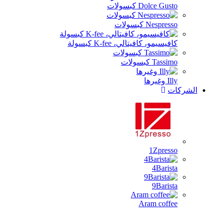
ت
، K-fee كبسولة