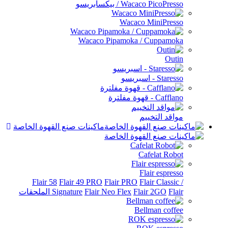
/ بيكسابريسو
Wacaco 
Wacaco Pipamoka /
يم
ماكينات صنع القهوة الخاصة
Ca
Fl
Flair 58
Flair 49 PRO
Flair PRO
Fl
Signature
Flair Neo Flex
Fla
Bel