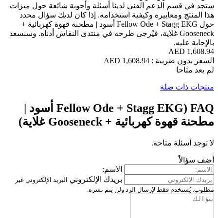
ني لدينا أسئلة وأجوبة شائعة حول ميزات
فية استخدامه. إذا كان لديك سؤال محدد
حول Fellow Ode + Stagg EKG أسود | مطحنة قهوة كهربائية +
ة، فيُرجى طرحه في منتدى النقاش أدناه. وسنسعد
FAQ (Fellow Ode + Stagg EKG أسود |
Goose غلاية)
الاسم:
بريدك الإلكتروني
البريد الإلكتروني غير
الرد ولن يتم نشره.