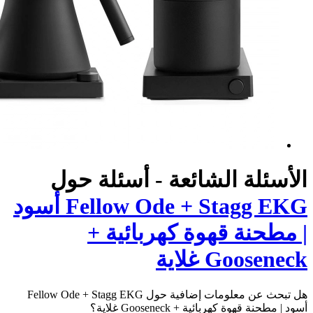
ئعة - أسئلة حول
Fellow Ode + Stagg EKG أسود
 كهربائية +
هل تبحث عن معلومات إضافية حول Fellow Ode + Stagg EKG
Goo غلاية؟