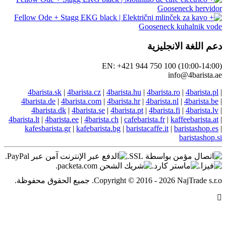
EN: +421 944
4barista.sk
|
4barista.cz
|
4barista.hu
4barista.de
|
4barista.com
|
4barista.hr
4barista.dk
|
4barista.se
|
4barista.pt
4barista.lt
|
4barista.ee
|
4barista.ch
|
cafebar
kafesbarista.gr
|
kafebarista.bg
|
barist
Co. جميع الحقوق محفوظة.