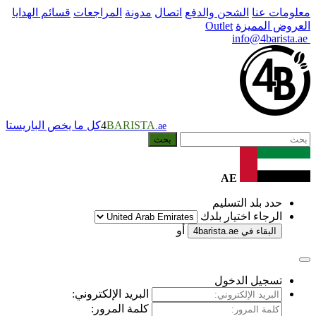
دفع
اتصال
مدونة
المراجعات
قسائم الهدايا
BARISTA
4
كل ما يخص الباريستا
.ae
بحث
أو
4
البريد الإلكتروني:
كلمة المرور: