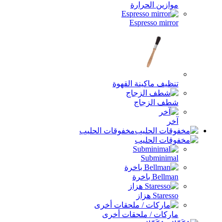
ارة
Espr
ة القهوة
اج
مخفوقات الحليب
لحقات أخرى