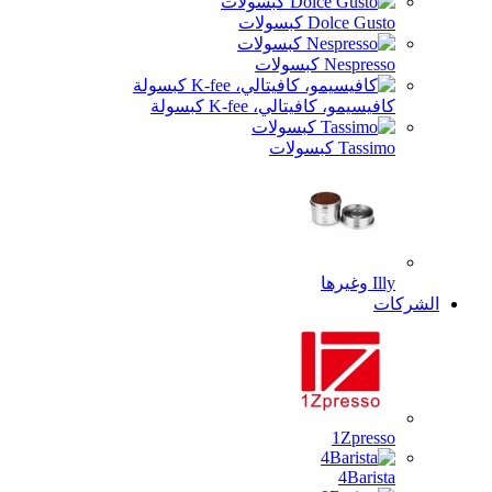
ت
، K-fee كبسولة