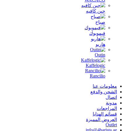
جين كافيه
صباح
فيموبوك
هاريو
Outin
Kaffelogic
Rancilio
معلومات عنا
الشحن والدفع
اتصال
مدونة
المراجعات
قسائم الهدايا
العروض المميزة
Outlet
info@4barista.ae