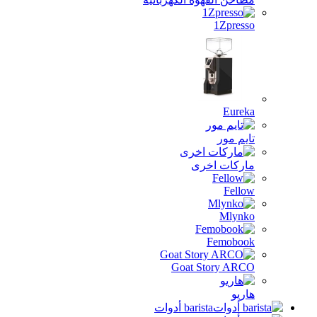
1Zpresso
Eureka
تايم مور
ماركات اخرى
Fellow
Mlynko
Femobook
Goat Story ARCO
هاريو
barista أدوات