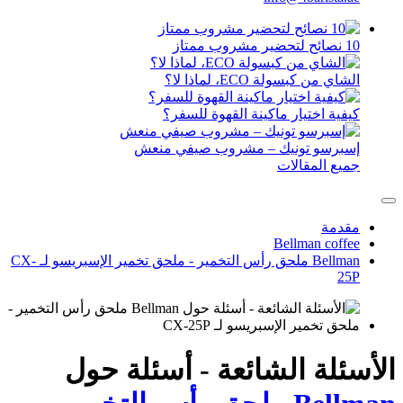
10 نصائح لتحضير مشروب ممتاز
الشاي من كبسولة ECO، لماذا لا؟
كيفية اختيار ماكينة القهوة للسفر؟
إسبرسو تونيك – مشروب صيفي منعش
جميع المقالات
مقدمة
Bellman coffee
Bellman ملحق رأس التخمير - ملحق تخمير الإسبريسو لـ CX-
25P
الأسئلة الشائعة - أسئلة حول