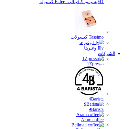
كافيسيمو، كافيتالي، K-fee كبسولة
Tassimo كبسولات
Illy وغيرها
الشركات
1Zpresso
4Barista
9Barista
Aram coffee