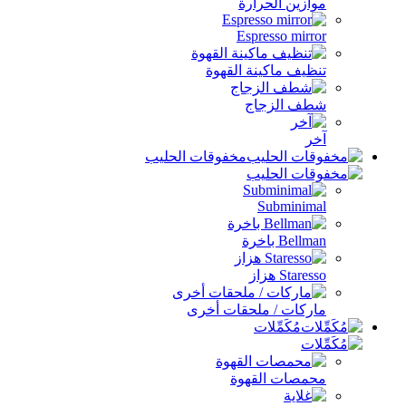
موازين الحرارة
Espresso mirror
تنظيف ماكينة القهوة
شطف الزجاج
آخر
مخفوقات الحليب
Subminimal
Bellman باخرة
Staresso هزاز
ماركات / ملحقات أخرى
مُكَمِّلات
محمصات القهوة