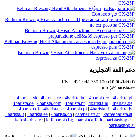
دعم اللغة الانجليزية
EN: +421 944 750 100 (10:00-14:00)
info@4barista.ae
4barista.sk
|
4barista.cz
|
4barista.hu
|
4barista.ro
|
4barista.pl
|
4barista.de
|
4barista.com
|
4barista.hr
|
4barista.nl
|
4barista.be
|
4barista.dk
|
4barista.se
|
4barista.pt
|
4barista.fi
|
4barista.lv
|
4barista.lt
|
4barista.ee
|
4barista.ch
|
cafebarista.fr
|
kaffeebarista.at
|
kafesbarista.gr
|
kafebarista.bg
|
baristacaffe.it
|
baristashop.es
|
baristashop.si