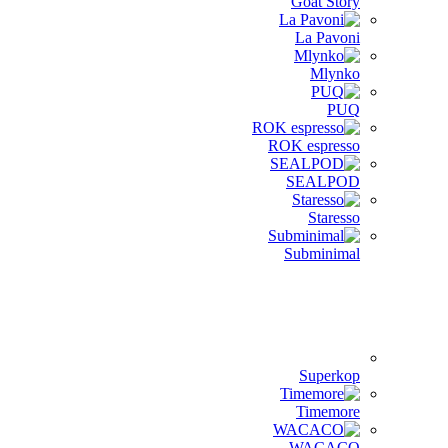
Goat Story
La Pavoni
Mlynko
PUQ
ROK espresso
SEALPOD
Staresso
Subminimal
Superkop
Timemore
WACACO