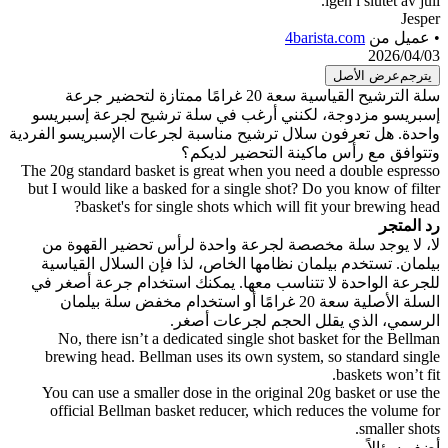
igen i slutet av juli.
Jesper
• عميل من
4barista.com
2026/04/03
يترجم
عرض الأصل
سلة الترشيح القياسية سعة 20 غرامًا ممتازة لتحضير جرعة
إسبريسو مزدوجة، لكنني أرغب في سلة ترشيح لجرعة إسبريسو
واحدة. هل تعرفون سلال ترشيح مناسبة لجرعات الإسبريسو الفردية
وتتوافق مع رأس ماكينة التحضير لديكم؟
The 20g standard basket is great when you need a double espresso
but I would like a basked for a single shot? Do you know of filter
basket's for single shots which will fit your brewing head?
رد المتجر
لا، لا يوجد سلة مخصصة لجرعة واحدة لرأس تحضير القهوة من
بيلمان. تستخدم بيلمان نظامها الخاص، لذا فإن السلال القياسية
للجرعة الواحدة لا تتناسب معها. يمكنك استخدام جرعة أصغر في
السلة الأصلية سعة 20 غرامًا أو استخدام مخفض سلة بيلمان
الرسمي، الذي يقلل الحجم لجرعات أصغر.
No, there isn’t a dedicated single shot basket for the Bellman
brewing head. Bellman uses its own system, so standard single
baskets won’t fit.
You can use a smaller dose in the original 20g basket or use the
official Bellman basket reducer, which reduces the volume for
smaller shots.
أضف سؤالاً