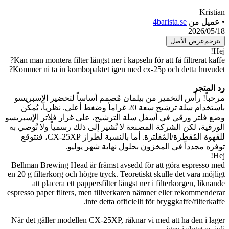
Kristian
• عميل من
4barista.se
2026/05/18
يترجم
عرض الأصل
Hej!
Kan man montera filter längst ner i kapseln för att få filtrerat kaffe?
Kommer ni ta in kombopaktet igen med cx-25p och detta huvudet?
رد المتجر
مرحباً! رأس التخمير من بيلمان مُصمم أساساً لتحضير الإسبريسو
باستخدام سلة ترشيح سعة 20 غراماً وضغط أعلى. نظرياً، يُمكن
وضع فلتر ورقي في أسفل سلة الترشيح، على غرار فلاتر الإسبريسو
الورقية، لكن الشركة المصنعة لا تُشير إلى ذلك رسمياً ولا تُوصي به
للقهوة المُقطرة/المُفلترة. أما بالنسبة لطراز CX-25XP، فنتوقع
توفره مجدداً في المخزون بحلول نهاية شهر يوليو.
Hej!
Bellman Brewing Head är främst avsedd för att göra espresso med
en 20 g filterkorg och högre tryck. Teoretiskt skulle det vara möjligt
att placera ett pappersfilter längst ner i filterkorgen, liknande
espresso paper filters, men tillverkaren nämner eller rekommenderar
inte detta officiellt för bryggkaffe/filterkaffe.
När det gäller modellen CX-25XP, räknar vi med att ha den i lager