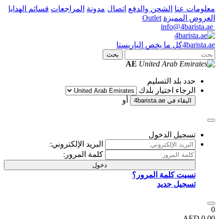
معلومات عنا
الشحن والدفع
اتصال
مدونة
المراجعات
قسائم الهدايا
العروض المميزة
Outlet
info@4barista.ae
.ae
barista
4
كل ما يخص الباريستا
بحث
AE
حدد بلد التسليم
الرجاء اختيار بلدك
أو
البقاء في
4barista.ae
تسجيل الدخول
البريد الإلكتروني:
كلمة المرور:
دخول
نسيت كلمة المرور؟
تسجيل جديد
0
0.00 AED