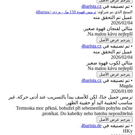
صل
ي
4barista.cz
راؤه:
ترمس قهوة 150 مل - وردي | 4Barista
ق منه
قهوة صغير.
Na malou
صل
ي
4barista.cz
ق منه
وة صغير
Na malou
صل
ي
4barista.cz
ا، لكن للأسف يبدأ بالتسريب عند أدنى حركة. غير
ليد أو حقيبة الظهر.
Termoska moc pěkná, bohužel při sebemenší
protékat. Do kabelky nebo batoh
صل
ي
4barista.de