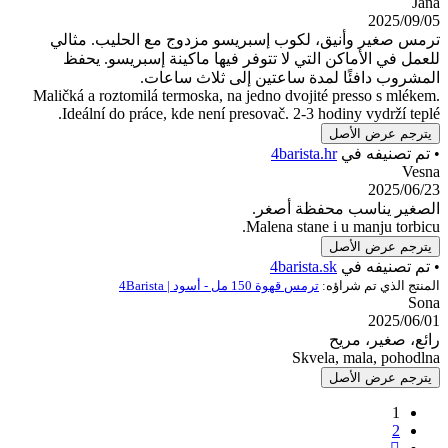
يق، لكوب إسبريسو مزدوج مع الحليب. مثالي
كن التي لا تتوفر فيها ماكينة إسبريسو. يحفظ
ا لمدة ساعتين إلى ثلاث ساعات.
Maličká a roztomilá termoska, na jedno dvojité p
Ideální do práce, kde není presovač. 2-3 hodin
صل
ي
4barista.hr
 محفظة أصغر.
Malena stane i u
صل
ي
4barista.sk
راؤه:
ترمس قهوة 150 مل - أسود | 4Barista
يح
Skvela, 
صل