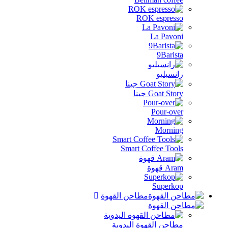
ROK espres
La Pavo
9Baris
نسيليو
Goat St جينا
Pour-ov
Morni
Smart Coffee Too
A قهوة
Superk
مطاحن القهوة
احن القهوة اليدوية