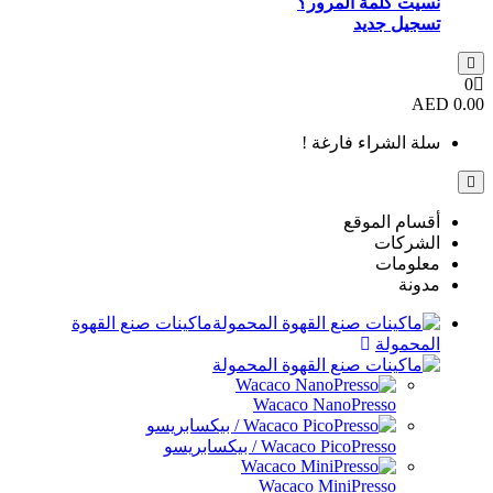
مة المرور؟
ديد
اء فارغة !
موقع
ماكينات صنع القهوة
Wacaco NanoPres
Wacaco PicoPre / بيكسابريسو
Wacaco MiniPres