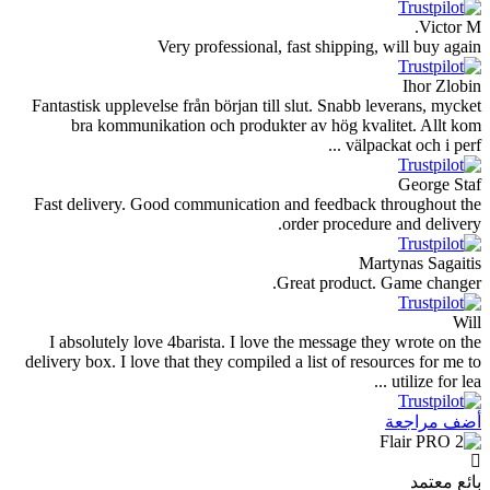
Very professional, fast shipping,
Fantastisk upplevelse från början till slut. Snabb l
bra kommunikation och produkter av hög kval
välpac
Fast delivery. Good communication and feedback 
order procedur
Mar
Great product.
I absolutely love 4barista. I love the message th
delivery box. I love that they compiled a list of res