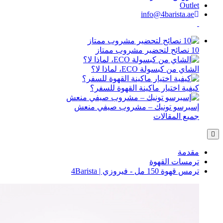
info@4bar
لة ECO، لماذا لا؟
تيار ماكينة القهوة للسفر؟
تونيك – مشروب صيفي منعش
قالات
القهوة
ي | 4Barista