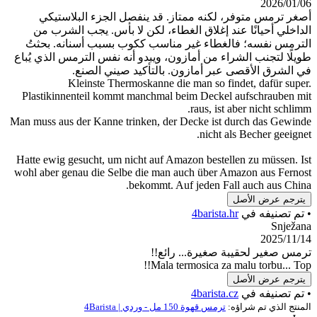
فر، لكنه ممتاز. قد ينفصل الجزء البلاستيكي
ا عند إغلاق الغطاء، لكن لا بأس. يجب الشرب من
فالغطاء غير مناسب ككوب بسبب أسنانه. بحثتُ
لشراء من أمازون، ويبدو أنه نفس الترمس الذي يُباع
ى عبر أمازون. بالتأكيد صيني الصنع.
Kleinste Thermoskanne die man so finde
Plastikinnenteil kommt manchmal beim Deckel au
raus, ist abe
Man muss aus der Kanne trinken, der Decke ist dur
nicht als 
Hatte ewig gesucht, um nicht auf Amazon bestellen
wohl aber genau die Selbe die man auch über Amaz
bekommt. Auf jeden Fall a
صل
ي
4barista.hr
يبة صغيرة... رائع!!
Mala termosica za malu
صل
ي
4barista.cz
راؤه:
ترمس قهوة 150 مل - وردي | 4Barista