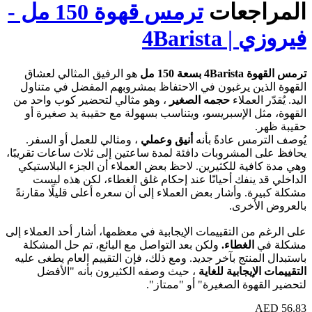
عات
ترمس قهوة 150 مل -
4Bar
هو الرفيق المثالي لعشاق
يرغبون في الاحتفاظ بمشروبهم المفضل في متناول
لاء
حجمه الصغير
، وهو مثالي لتحضير كوب واحد من
إسبريسو، ويتناسب بسهولة مع حقيبة يد صغيرة أو
عادةً بأنه
أنيق وعملي
، ومثالي للعمل أو السفر.
روبات دافئة لمدة ساعتين إلى ثلاث ساعات تقريبًا،
للكثيرين. لاحظ بعض العملاء أن الجزء البلاستيكي
ك أحيانًا عند إحكام غلق الغطاء، لكن هذه ليست
أشار بعض العملاء إلى أن سعره أعلى قليلًا مقارنةً
ى.
لتقييمات الإيجابية في معظمها، أشار أحد العملاء إلى
طاء.
ولكن بعد التواصل مع البائع، تم حل المشكلة
ج بآخر جديد. ومع ذلك، فإن التقييم العام يطغى عليه
بية للغاية
، حيث وصفه الكثيرون بأنه "الأفضل
الصغيرة" أو "ممتاز".