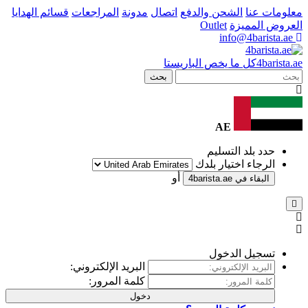
لشحن والدفع
اتصال
مدونة
المراجعات
قسائم الهدايا
ة
Outlet
ا يخص الباريستا
بحث
AE
التسليم
تيار بلدك
أو
ي
4barista.ae
لدخول
البريد الإلكتروني:
كلمة المرور:
دخول