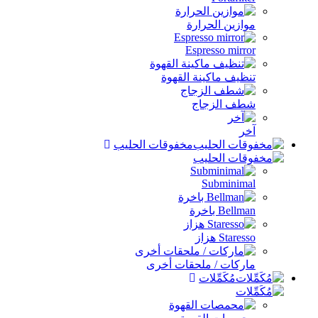
ازين الحرارة
Espresso mirr
ظيف ماكينة القهوة
ف الزجاج
ر
مخفوقات الحليب
Subminim
Bell باخرة
Stare هزاز
ركات / ملحقات أخرى
مُكَمِّلات