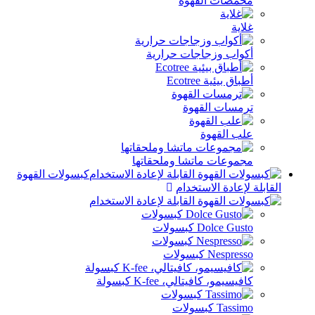
مصات القهوة
اية
واب وزجاجات حرارية
ق بيئية Ecotree
مسات القهوة
ب القهوة
موعات ماتشا وملحقاتها
كبسولات القهوة
إعادة الاستخدام
Dolce Gu كبسولات
Nespr كبسولات
يسيمو، كافيتالي، K-fee كبسولة
Tas كبسولات