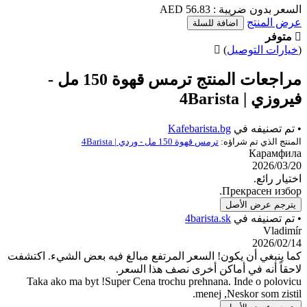
56.8 AED
اضافة للسلة
يل
)
مراجعات المنتج ترمس قهوة 150 مل -
ي
Kafebarista.bg
راؤه:
ترمس قهوة 150 مل - وردي | 4Barista
Пре
صل
ي
4barista.sk
يكون! السعر المرتفع مبالغ فيه بعض الشيء. اكتشفت
أماكن أخرى نصف هذا السعر.
Taka ako ma byt !Super Cena trochu prehnana. I
menej ,Nes