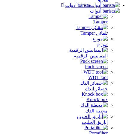
barista أدوات
Tamp
ئي Tamper
زع
مقاييس الرقمية
Puck scre
WDT to
ائر الدك
Knock b
طة الدك
اريق الحليب
Portafil