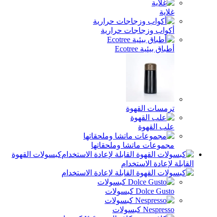
اية
واب وزجاجات حرارية
ق بيئية Ecotree
مسات القهوة
ب القهوة
موعات ماتشا وملحقاتها
كبسولات القهوة
إعادة الاستخدام
Dolce Gu كبسولات
Nespr كبسولات