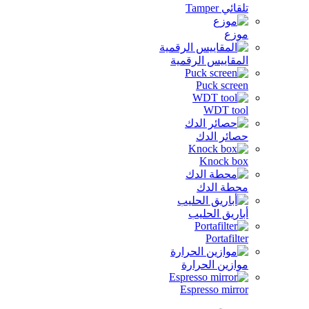
ئي Tamper
زع
مقاييس الرقمية
Puck scre
WDT to
ائر الدك
Knock b
طة الدك
اريق الحليب
Portafil
ازين الحرارة
Espresso mirr