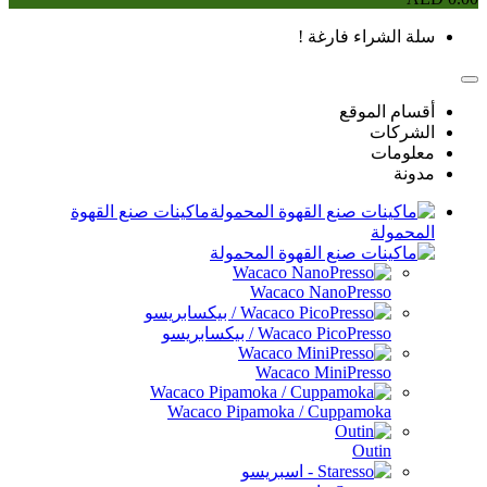
اء فارغة !
موقع
ماكينات صنع القهوة
Wacaco NanoPres
Wacaco PicoPre / بيكسابريسو
Wacaco MiniPres
Wacaco Pipamoka / Cuppamo
Out