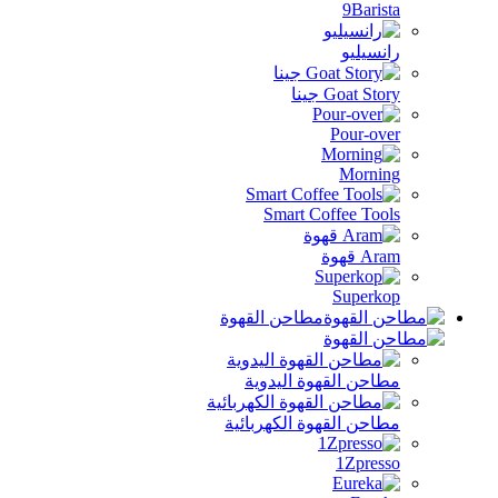
9Baris
نسيليو
Goat St جينا
Pour-ov
Morni
Smart Coffee Too
A قهوة
Superk
مطاحن القهوة
احن القهوة اليدوية
احن القهوة الكهربائية
1Zpres