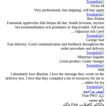
Very professional, fast shipping,
Fantastisk upplevelse från början till slut. Snabb l
bra kommunikation och produkter av hög kval
välpac
Fast delivery. Good communication and feedback 
order procedur
Mar
Great product.
I absolutely love 4barista. I love the message th
delivery box. I love that they compiled a list of res
أكثر