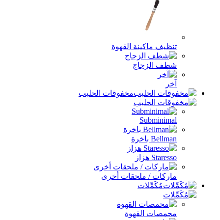
ظيف ماكينة القهوة
ف الزجاج
ر
مخفوقات الحليب
Subminim
Bell باخرة
Stare هزاز
ركات / ملحقات أخرى
مُكَمِّلات
مصات القهوة