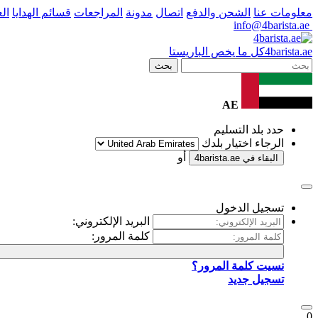
معلومات عنا
الشحن والدفع
اتصال
مدونة
المراجعات
قسائم الهدايا
ال
info@4barista.ae
.ae
barista
4
كل ما يخص الباريستا
بحث
AE
حدد بلد التسليم
الرجاء اختيار بلدك
أو
البقاء في
4barista.ae
تسجيل الدخول
البريد الإلكتروني:
كلمة المرور:
نسيت كلمة المرور؟
تسجيل جديد
0