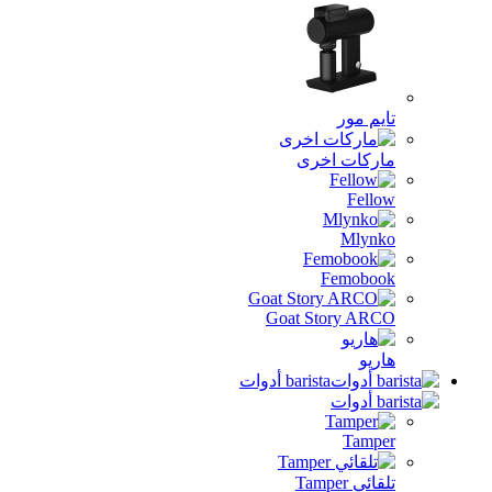
تايم مور
ماركات اخرى
Fellow
Mlynko
Femobook
Goat Story ARCO
هاريو
barista أدوات
Tamper
تلقائي Tamper