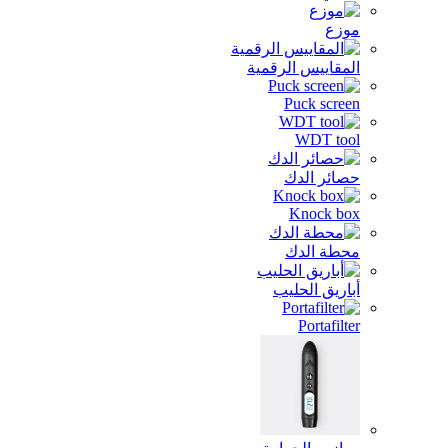
موزع
المقاييس الرقمية
Puck screen
WDT tool
حصائر الدك
Knock box
محطة الدك
أباريق الحليب
Portafilter