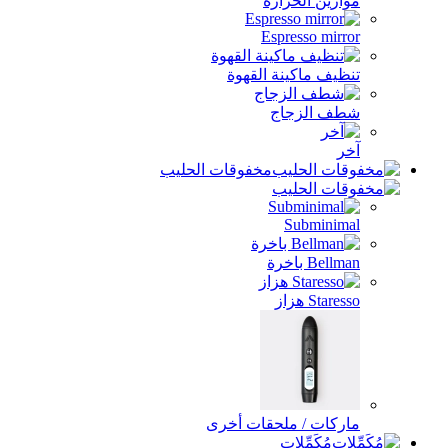
موازين الحرارة
Espresso mirror
تنظيف ماكينة القهوة
شطف الزجاج
آخر
مخفوقات الحليب
Subminimal
Bellman باخرة
Staresso هزاز
ماركات / ملحقات أخرى
مُكَمِّلات