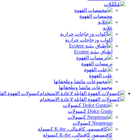
محمصات القهوة
غلاية
أكواب وزجاجات حرارية
أطباق بيئية Ecotree
ترمسات القهوة
علب القهوة
مجموعات ماتشا وملحقاتها
كبسولات القهوة القاب
Dolce Gusto كبسولات
Nespresso كبسولات
كافيسيمو، كافيتالي، K-fee كبسولة