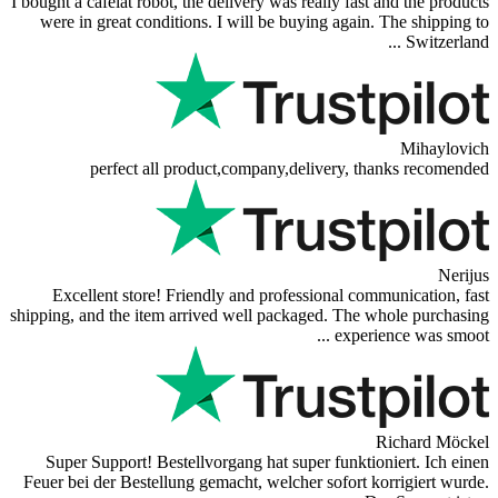
Reviews 79
• E
4.9
more revi
I bought a cafelat robot, the delivery 
were in great conditions. I will b
perfect all product,compa