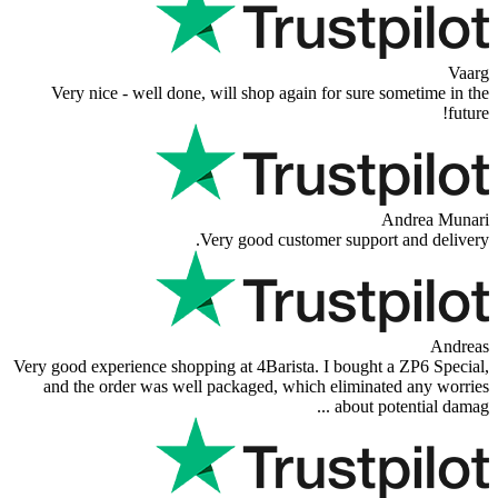
Excellent coffee grinder! The shipp
though I’m in Greece and the stor
Super schnell
Very nice - well done, will shop