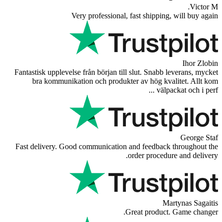
Very good 
Very good experience shopping at 4Ba
and the order was well packaged
Very professiona
Fantastisk upplevelse från början t