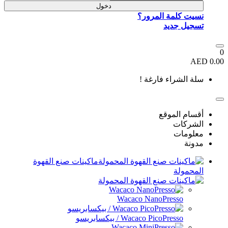
دخول
ماكينات صنع القهوة
Wa
سو