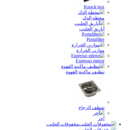
Knock box
محطة الدك
أباريق الحليب
Portafilter
موازين الحرارة
Espresso mirror
تنظيف ماكينة القهوة
شطف الزجاج
آخر
مخفوقات الحليب