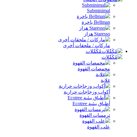
Subminimal
Bellman باخرة
Staresso هزاز
ماركات / ملحقات أخرى
مُكَمِّلات
محمصات القهوة
غلاية
أكواب وزجاجات حرارية
أطباق بيئية Ecotree
ترمسات القهوة
علب القهوة