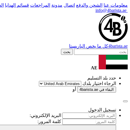
معلومات عنا
الشحن والدفع
اتصال
مدونة
المراجعات
قسائم الهدايا
ال
info@4barista.ae
.ae
barista
4
كل ما يخص الباريستا
بحث
AE
حدد بلد التسليم
الرجاء اختيار بلدك
أو
البقاء في
4barista.ae
تسجيل الدخول
البريد الإلكتروني:
كلمة المرور: