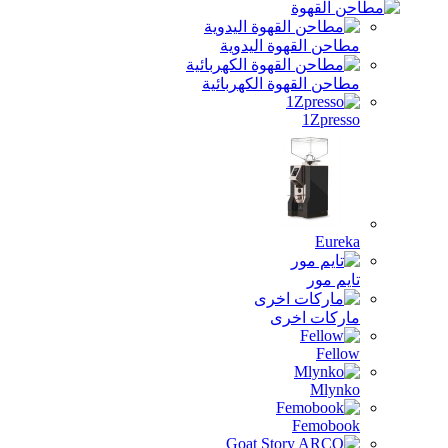
مطاحن القهوة اليدوية
مطاحن القهوة الكهربائية
1Zpresso
Eureka
تايم مور
ماركات اخرى
Fellow
Mlynko
Femobook