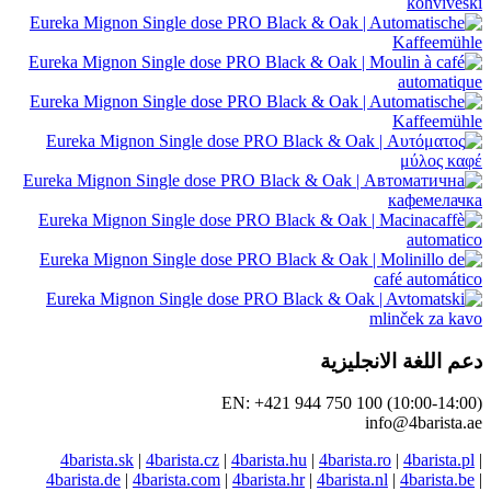
نجليزية
EN: +421 944 750 100
in
4barista.sk
|
4barista.cz
|
4barista.hu
|
4barista.
4barista.de
|
4barista.com
|
4barista.hr
|
4barista.