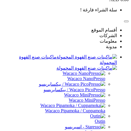
اء فارغة !
موقع
ماكينات صنع القهوة
Wacaco NanoPres
Wacaco PicoPre / بيكسابريسو
Wacaco MiniPres
Wacaco Pipamoka / Cuppamo
Out