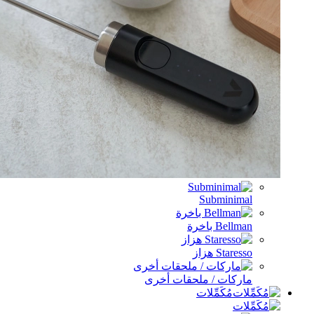
Subminim
Bell باخرة
Stare هزاز
ركات / ملحقات أخرى
مُكَمِّلات