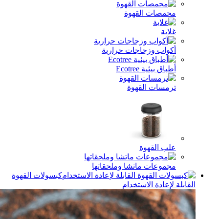
مصات القهوة
اية
واب وزجاجات حرارية
ق بيئية Ecotree
مسات القهوة
ب القهوة
موعات ماتشا وملحقاتها
كبسولات القهوة
إعادة الاستخدام