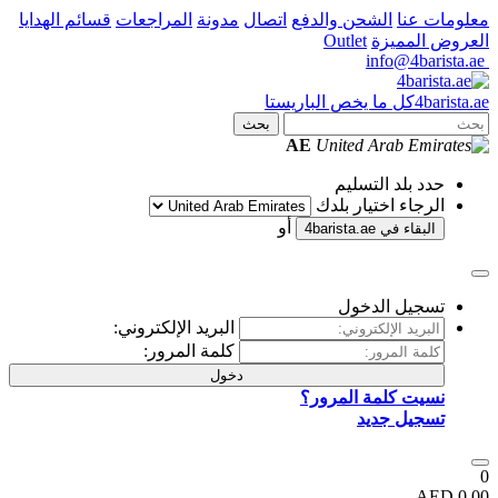
لشحن والدفع
اتصال
مدونة
المراجعات
قسائم الهدايا
ة
Outlet
ا يخص الباريستا
بحث
AE
التسليم
تيار بلدك
أو
ي
4barista.ae
لدخول
البريد الإلكتروني:
كلمة المرور:
دخول
مة المرور؟
ديد