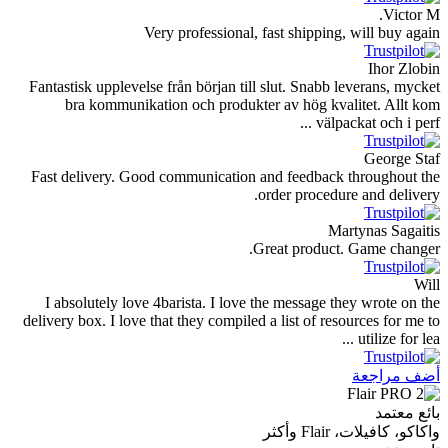
Very professional, fast shipping,
Fantastisk upplevelse från början till slut. Snabb l
bra kommunikation och produkter av hög kval
välpac
Fast delivery. Good communication and feedback 
order procedur
Mar
Great product.
I absolutely love 4barista. I love the message th
delivery box. I love that they compiled a list of res
أكثر