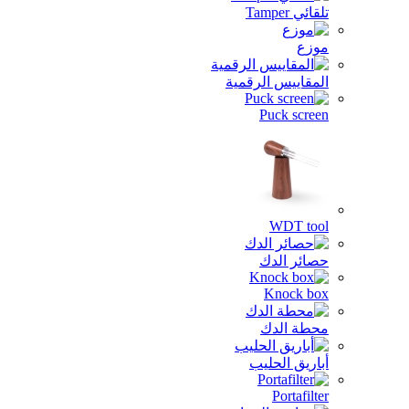
ئي Tamper
زع
مقاييس الرقمية
Puck scre
WDT to
ائر الدك
Knock b
طة الدك
اريق الحليب
Portafil