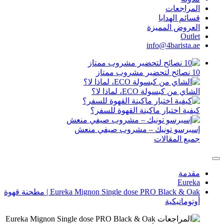
ات
دايا
المميزة
info@4ba
لة ECO، لماذا لا؟
تيار ماكينة القهوة للسفر؟
تونيك – مشروب صيفي منعش
قالات
Eureka Mignon Single dose PRO Black & Oak | مطحنة قهوة
ية