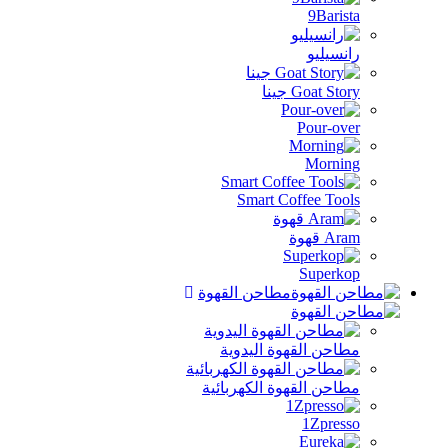
9Barista
رانسيليو
Goat Story جينا
Pour-over
Morning
Smart Coffee Tools
Aram قهوة
Superkop
مطاحن القهوة
مطاحن القهوة اليدوية
مطاحن القهوة الكهربائية
1Zpresso