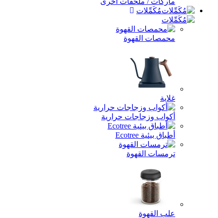
ماركات / ملحقات أخرى
مُكَمِّلات
محمصات القهوة
غلاية
أكواب وزجاجات حرارية
أطباق بيئية Ecotree
ترمسات القهوة
علب القهوة