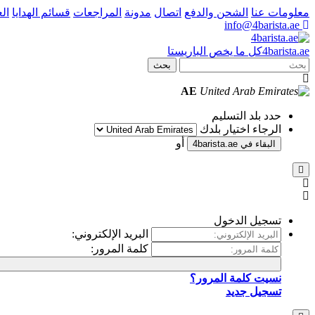
معلومات عنا
الشحن والدفع
اتصال
مدونة
المراجعات
قسائم الهدايا
ال
info@4barista.ae
.ae
barista
4
كل ما يخص الباريستا
بحث
AE
حدد بلد التسليم
الرجاء اختيار بلدك
أو
البقاء في
4barista.ae
تسجيل الدخول
البريد الإلكتروني:
كلمة المرور:
نسيت كلمة المرور؟
تسجيل جديد