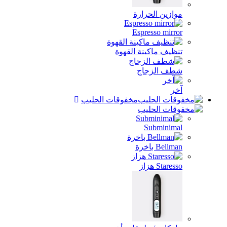
موازين الحرارة
Espresso mirror
تنظيف ماكينة القهوة
شطف الزجاج
آخر
مخفوقات الحليب
Subminimal
Bellman باخرة
Staresso هزاز