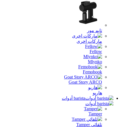
تايم مور
ماركات اخرى
Fellow
Mlynko
Femobook
Goat Story ARCO
هاريو
barista أدوات
Tamper
تلقائي Tamper