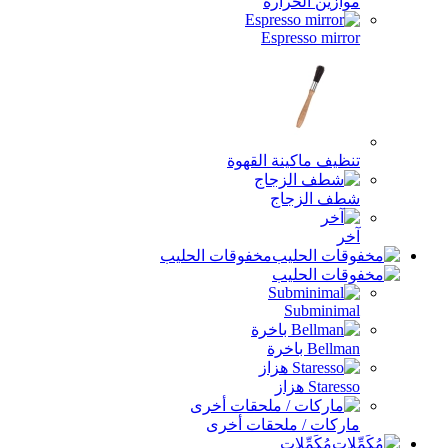
موازين الحرارة
Espresso mirror
تنظيف ماكينة القهوة
شطف الزجاج
آخر
مخفوقات الحليب
Subminimal
Bellman باخرة
Staresso هزاز
ماركات / ملحقات أخرى
مُكَمِّلات