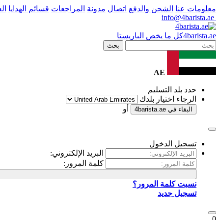
معلومات عنا
الشحن والدفع
اتصال
مدونة
المراجعات
قسائم الهدايا
ال
info@4barista.ae
.ae
barista
4
كل ما يخص الباريستا
بحث
AE
حدد بلد التسليم
الرجاء اختيار بلدك
أو
البقاء في
4barista.ae
تسجيل الدخول
البريد الإلكتروني:
كلمة المرور:
نسيت كلمة المرور؟
تسجيل جديد
0