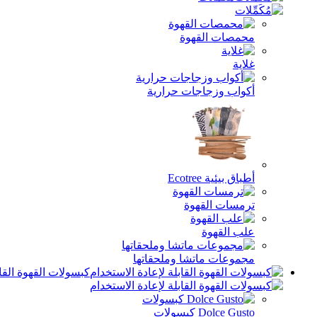
محمصات القهوة
غلاية
أكواب وزجاجات حرارية
أطباق بيئية Ecotree
ترمسات القهوة
علب القهوة
مجموعات ماتشا وملحقاتها
كبسولات القهوة القاب
Dolce Gusto كبسولات