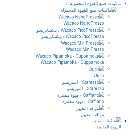
المحمولة
Wacaco Na
Wac / بيكسابريسو
Wacaco Mi
Wacaco Pipamoka / C
ييم