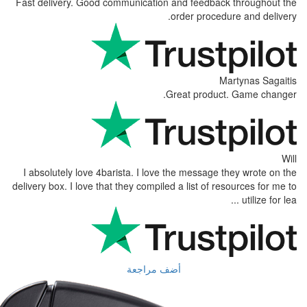
Fast delivery. Good communication and 
order
Great
I absolutely love 4barista. I love the 
delivery box. I love that they compiled a l
أضف مراجعة