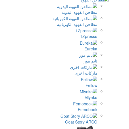
وة اليدوية
وة الكهربائية
خرى
F
Goat St