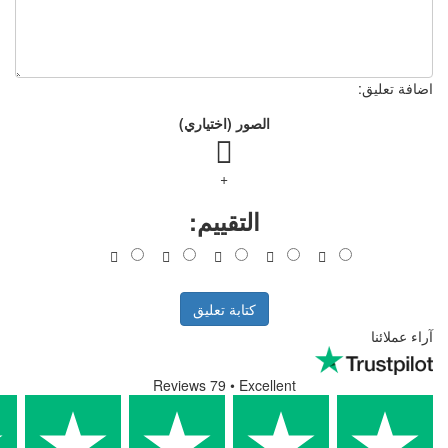
الصور (اختياري)
+
التقييم:
كتابة تعليق
Reviews 79
• Excell