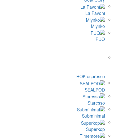
ROK 
Su