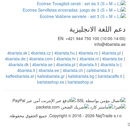
يزية
EN: +421 94
4barista.sk
|
4barista.cz
|
4barista.hu
|
4
4barista.de
|
4barista.com
|
4barista.hr
|
4
4barista.dk
|
4barista.se
|
4barista.pt
|
4
4barista.lt
|
4barista.ee
|
4barista.c
kaffeebarista.at
|
kafesbarista.gr
|
kafebar
baristashop.es
|
barista
Copyr. جميع الحقوق محفوظة.