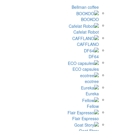
Bellm
Cafe
C
ECO 
Flair
G