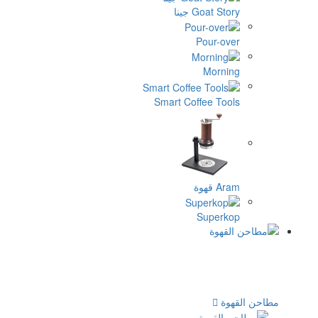
نا
Smart Cof