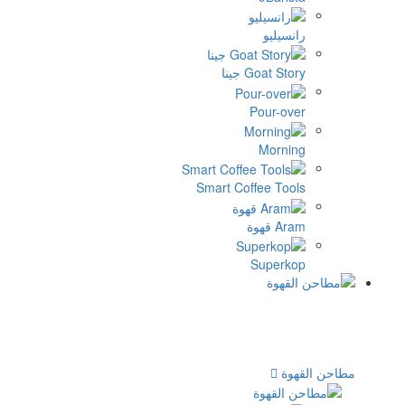
نا
Smart Cof