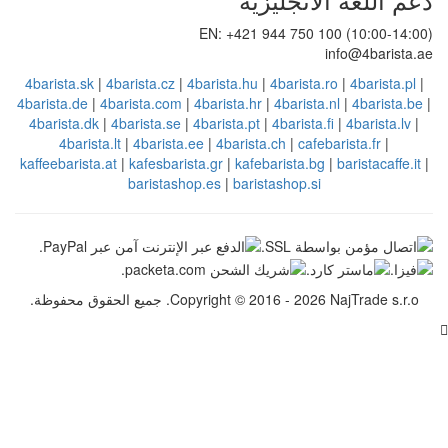
EN: +421 94
4barista.sk
|
4barista.cz
|
4barista.hu
|
4
4barista.de
|
4barista.com
|
4barista.hr
|
4
4barista.dk
|
4barista.se
|
4barista.pt
|
4
4barista.lt
|
4barista.ee
|
4barista.c
kaffeebarista.at
|
kafesbarista.gr
|
kafebar
baristashop.es
|
barista
Copyr. جميع الحقوق محفوظة.