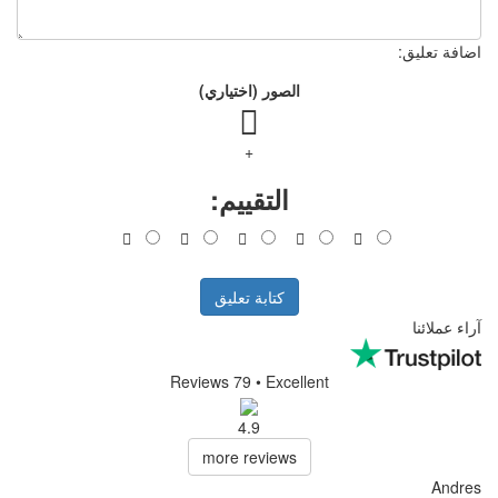
الصور (اختياري)
+
التقييم:
كتابة تعليق
Reviews 79
• Excell
4.9
more reviews