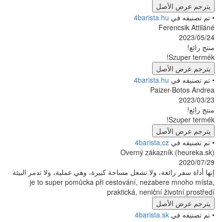
4
4
4
Overn
شغل مساحة كبيرة، وهي عملية، ولا تدمر البيئة
je to super pomůcka při cestování
praktická,
4