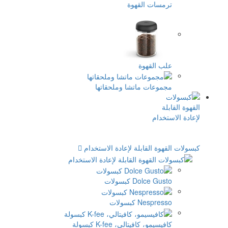
قهوة
ة
اتشا وملحقاتها
لة لإعادة الاستخدام
سولات
ات
لي، K-fee كبسولة