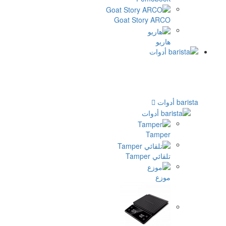
Goat St