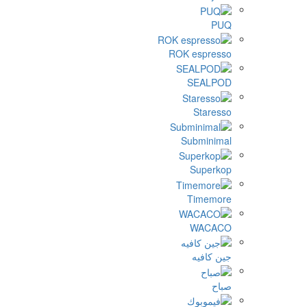
ROK 
Su