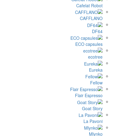
Cafe
C
ECO 
Flair
G