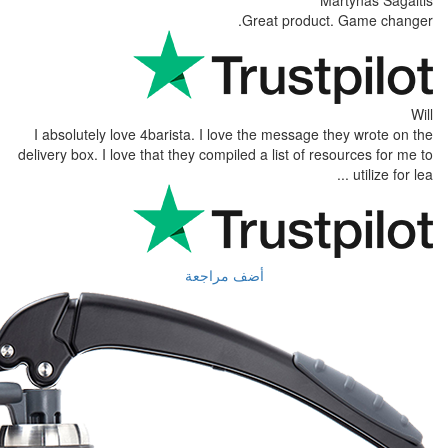
Great
I absolutely love 4barista. I love the 
delivery box. I love that they compiled a l
أضف مراجعة