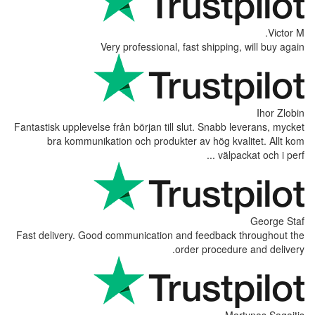
Very professional, fas
Fantastisk upplevelse från början till slu
bra kommunikation och produkter a
Fast delivery. Good communication and 
order