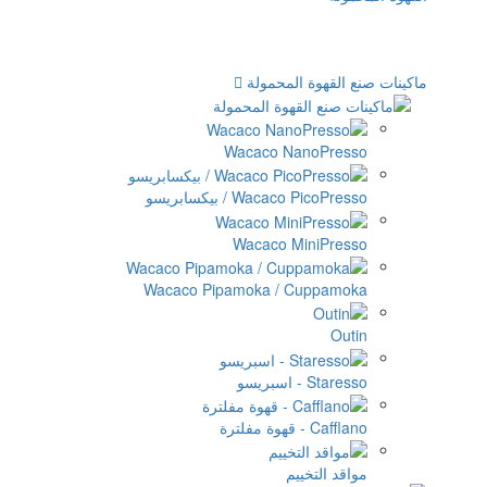
المحمولة
Wacaco Na
Wac / بيكسابريسو
Wacaco Mi
Wacaco Pipamoka / C
ييم