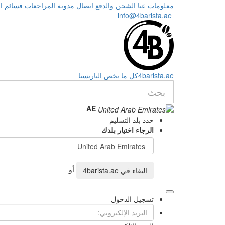
معلومات عنا
الشحن والدفع
اتصال
مدونة
المراجعات
قسائم اله
info@4barista.ae
.ae
barista
4
كل ما يخص الباريستا
AE
حدد بلد التسليم
الرجاء اختيار بلدك
أو
البقاء في
4barista.ae
تسجيل الدخول