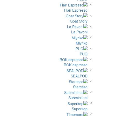
Flair
G
ROK 
Su