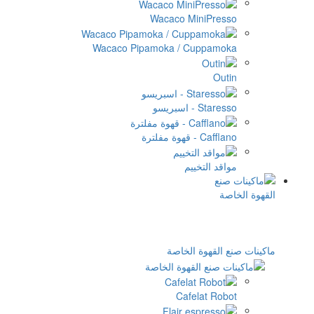
Wacaco Mi
Wacaco Pipamoka / C
ييم
الخاصة
Cafe