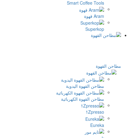
Smart Cof
وة اليدوية
وة الكهربائية