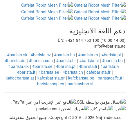
يزية
EN: +421 94
4barista.sk
|
4barista.cz
|
4barista.hu
|
4
4barista.de
|
4barista.com
|
4barista.hr
|
4
4barista.dk
|
4barista.se
|
4barista.pt
|
4
4barista.lt
|
4barista.ee
|
4barista.c
kaffeebarista.at
|
kafesbarista.gr
|
kafebar
baristashop.es
|
barista
Copyr. جميع الحقوق محفوظة.