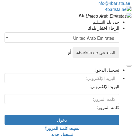
AE
أو
4ba
دخول
نسيت كلمة المرور؟
تسجيل جديد