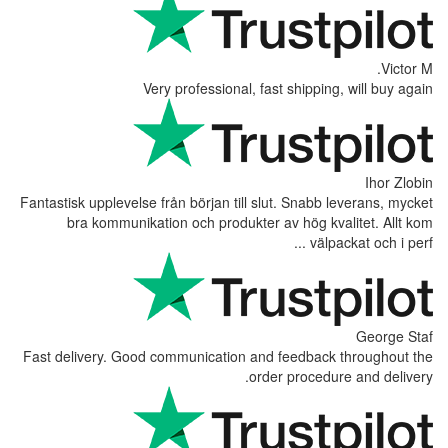
Very professional, fas
Fantastisk upplevelse från början till slu
bra kommunikation och produkter a
Fast delivery. Good communication and 
order