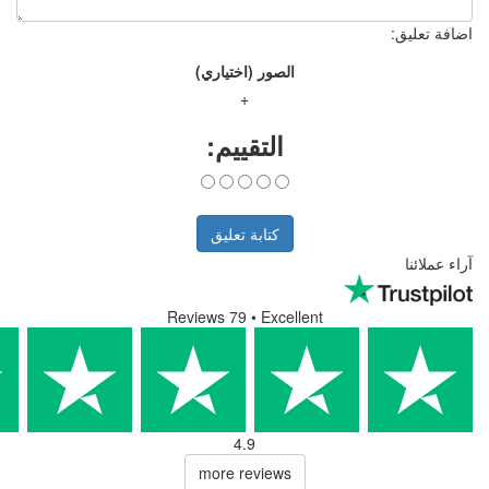
الصور (اختياري)
+
التقييم:
كتابة تعليق
Reviews 79
• Excell
4.9
more reviews