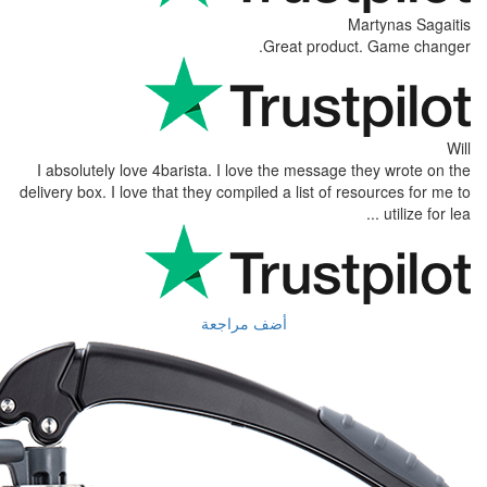
Great
I absolutely love 4barista. I love the 
delivery box. I love that they compiled a l
أضف مراجعة