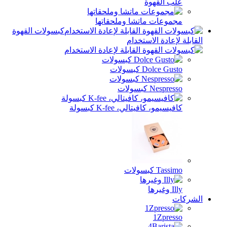
تشا وملحقاتها
كبسولات القهوة
ستخدام
ت
، K-fee كبسولة