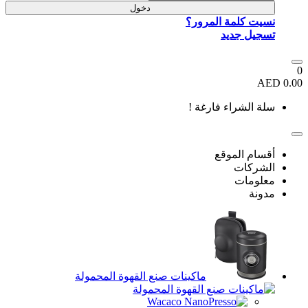
دخول
ر؟
 !
كينات صنع القهوة المحمولة