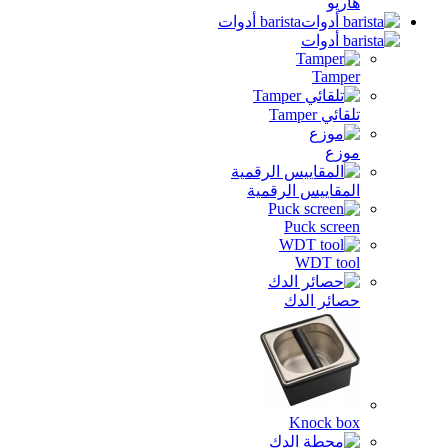
ba أدوات
رقمية