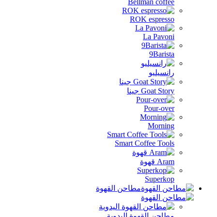
Bellman coffee
ROK espresso
La Pavoni
9Barista
رانسيليو
Goat Story جينا
Pour-over
Morning
Smart Coffee Tools
Aram قهوة
Superkop
مطاحن القهوة
مطاحن القهوة اليدوية