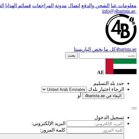
معلومات عنا
الشحن والدفع
اتصال
مدونة
المراجعات
قسائم الهدايا
ال
info@4barista.ae
.ae
barista
4
كل ما يخص الباريستا
بحث
AE
حدد بلد التسليم
الرجاء اختيار بلدك
أو
البقاء في
4barista.ae
تسجيل الدخول
البريد الإلكتروني:
كلمة المرور: