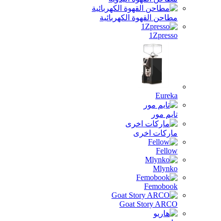
مطاحن القهوة الكهربائية
1Zpresso
Eureka
تايم مور
ماركات اخرى
Fellow
Mlynko
Femobook
Goat Story ARCO