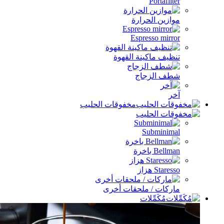
Portafilter
موازين الحرارة
Espresso mirror
تنظيف ماكينة القهوة
شطف الزجاج
آخر
مخفوقات الحليب
Subminimal
Bellman باخرة
Staresso هزاز
ماركات / ملحقات أخرى
مُكَمِّلات